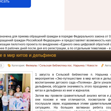
исать
начена для приема обращений граждан в порядке Федерального закона от 0
бращений граждан Российской Федерации» и предоставляет возможность нап
изации пилотного проекта по внедрению «Единого окна цифровой обратной 
ее 8 рабочих дней после дня его регистрации, а по отдельным тематикам – в
е в мир китов и дельфинов
43
Категория:
Филиалы
/
Сельская библиотека пос. Нарынка
/
Новости
Авто
1 августа в Сельской библиотеке п. Нарынка с
мероприятие «Эко-путешествие в мир китов и дель
воспитанники детского сада «Полянка». Дети узнал
дельфинов, обсудили значимость этого праздника и
китах и дельфинах из книг и журналов.
Затем мы провели сравнительный анализ китов и 
они похожи и чем отличаются, посмотрели фо
послушали звуки, издаваемые этими удивительным
ситуациях. На больших ватманах ребята со