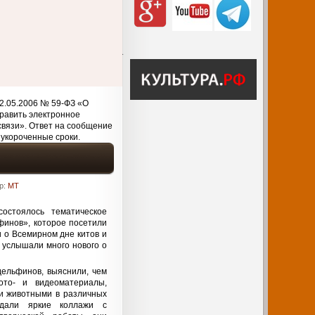
2.05.2006 № 59-ФЗ «О
равить электронное
связи». Ответ на сообщение
 укороченные сроки.
р:
MT
остоялось тематическое
финов», которое посетили
и о Всемирном дне китов и
 услышали много нового о
дельфинов, выяснили, чем
то- и видеоматериалы,
и животными в различных
здали яркие коллажи с