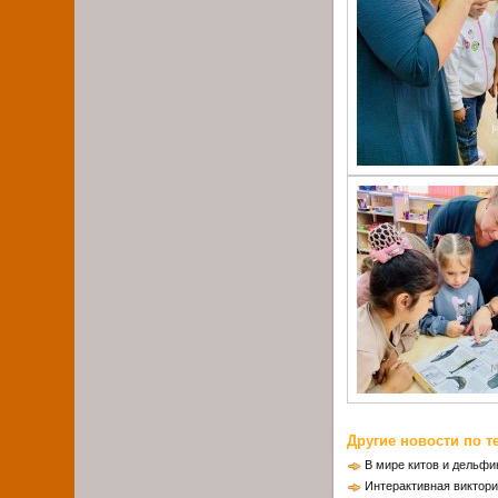
Другие новости по т
В мире китов и дельфи
Интерактивная виктори