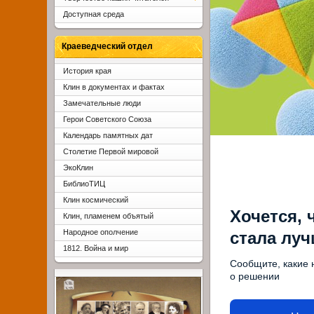
Доступная среда
Краеведческий отдел
История края
Клин в документах и фактах
Замечательные люди
Герои Советского Союза
Календарь памятных дат
Столетие Первой мировой
ЭкоКлин
БиблиоТИЦ
Клин космический
Хочется, 
Клин, пламенем объятый
Народное ополчение
стала лу
1812. Война и мир
Сообщите, какие 
о решении