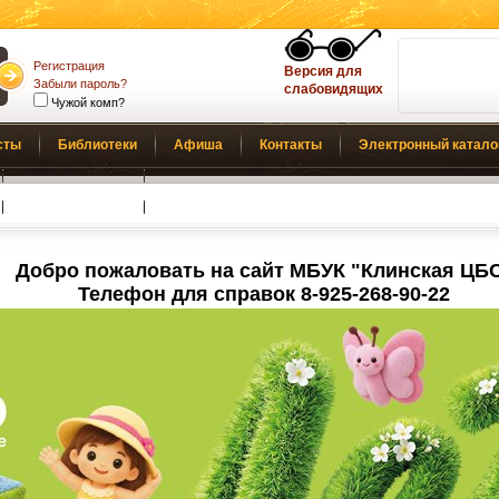
Регистрация
Версия для
Забыли пароль?
слабовидящих
Чужой комп?
сты
Библиотеки
Афиша
Контакты
Электронный катало
Обратная связь
Добро пожаловать на сайт МБУК "Клинская ЦБ
Телефон для справок 8-925-268-90-22