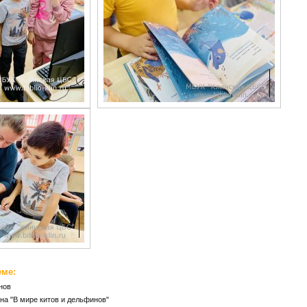
еме:
нов
на "В мире китов и дельфинов"