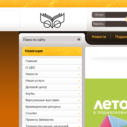
Логин:
Пароль:
Библиотеки
Новости
Подка
Клина. Клинская
ЦБС.
Вопросы и ответы
Навигация
Главная
О ЦБС
Новости
Наши услуги
Деловой центр
Клубы
Виртуальные выставки
Краеведческие ресурсы
Ссылки
Проекты библиотек
Творчество наших читателей