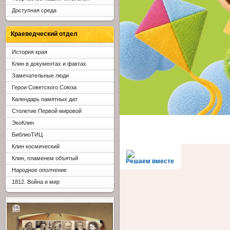
Доступная среда
Краеведческий отдел
История края
Клин в документах и фактах
Замечательные люди
Герои Советского Союза
Календарь памятных дат
Столетие Первой мировой
ЭкоКлин
БиблиоТИЦ
Клин космический
Клин, пламенем объятый
Решаем вместе
Народное ополчение
1812. Война и мир