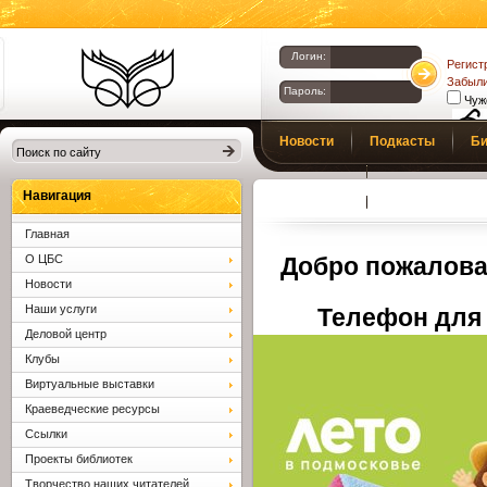
Логин:
Регист
Забыли
Пароль:
Чуж
Библиотеки
Новости
Подкасты
Би
Клина. Клинская
Верс
слаб
ЦБС.
Профсоюз
Вопросы и отв
Навигация
Главная
О ЦБС
Добро пожалова
Новости
Наши услуги
Телефон для 
Деловой центр
Клубы
Виртуальные выставки
Краеведческие ресурсы
Ссылки
Проекты библиотек
Творчество наших читателей