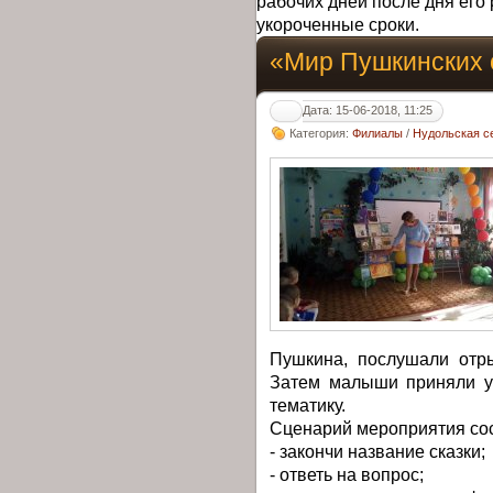
рабочих дней после дня его 
укороченные сроки.
«Мир Пушкинских 
Дата: 15-06-2018, 11:25
Категория:
Филиалы
/
Нудольская с
Пушкина, послушали отр
Затем малыши приняли уч
тематику.
Сценарий мероприятия сос
- закончи название сказки;
- ответь на вопрос;