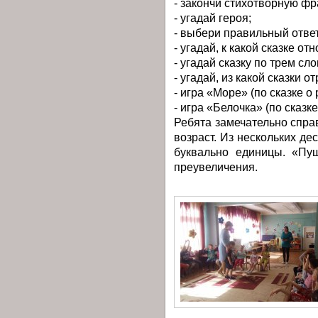
- закончи стихотворную фра
- угадай героя;
- выбери правильный отве
- угадай, к какой сказке от
- угадай сказку по трем сл
- угадай, из какой сказки о
- игра «Море» (по сказке о
- игра «Белочка» (по сказк
Ребята замечательно спра
возраст. Из нескольких де
буквально единицы. «Пу
преувеличения.