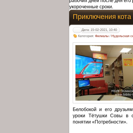
рабочих дней после дня его 
укороченные сроки.
Приключения кота
Дата: 15-02-2021, 10:40
Категория:
Филиалы
/
Нудольская с
Белобокой и его друзьям
уроки Тётушки Совы в о
понятии «Потребности».