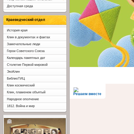
Доступная среда
Краеведческий отдел
История края
Клин в документах и фактах
Замечательные люди
Герои Советского Союза
Календарь памятных дат
Столетие Первой мировой
ЭкоКлин
БиблиоТИЦ
Клин космический
Клин, пламенем объятый
Решаем вместе
Народное ополчение
1812. Война и мир