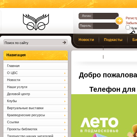
Логин:
Регист
Забыли
Пароль:
Чуж
Библиотеки
Новости
Подкасты
Би
Клина. Клинская
Верс
слаб
ЦБС.
Профсоюз
Вопросы и отв
Навигация
Главная
О ЦБС
Добро пожалова
Новости
Наши услуги
Телефон для 
Деловой центр
Клубы
Виртуальные выставки
Краеведческие ресурсы
Ссылки
Проекты библиотек
Творчество наших читателей