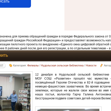
исать
начена для приема обращений граждан в порядке Федерального закона от 0
бращений граждан Российской Федерации» и предоставляет возможность нап
изации пилотного проекта по внедрению «Единого окна цифровой обратной 
ее 8 рабочих дней после дня его регистрации, а по отдельным тематикам – в
нить
:07
Категория:
Филиалы
/
Нудольская сельская библиотека
/
Новости
Авто
12 декабря в Нудольской сельской библиотеке
МОУ СОШ «Развитие» прошёл час мужества «
посвящённый Героям Отечества и 82-й годовщине 
немецко-фашистских захватчиков. Во время встречи
земляках, которые не жалели свои жизни во имя
наша гостья, волонтёр Гарчу Галина Антоновна
бесстрашном подвиге советских детей-героев Велик