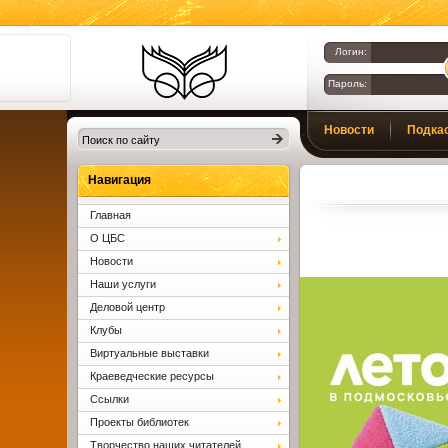
Логин:
Пароль:
Библиотеки
Новости
Подка
Клина. Клинская
ЦБС.
Вопросы и ответы
Навигация
Главная
О ЦБС
Новости
Наши услуги
Деловой центр
Клубы
Виртуальные выставки
Краеведческие ресурсы
Ссылки
Проекты библиотек
Творчество наших читателей