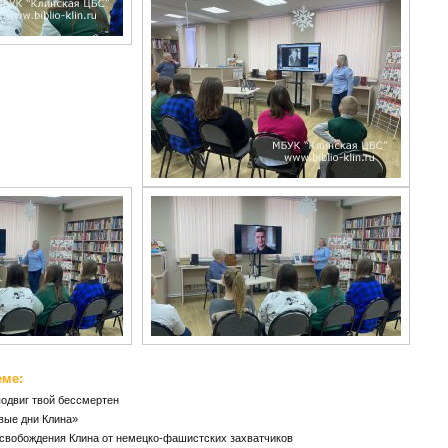
еме:
подвиг твой бессмертен
вые дни Клина»
освобождения Клина от немецко-фашистских захватчиков