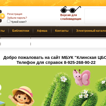
Регистрация
Версия для
Забыли пароль?
слабовидящих
Чужой комп?
сты
Библиотеки
Афиша
Контакты
Электронный катало
Обратная связь
Добро пожаловать на сайт МБУК "Клинская ЦБ
Телефон для справок 8-925-268-90-22