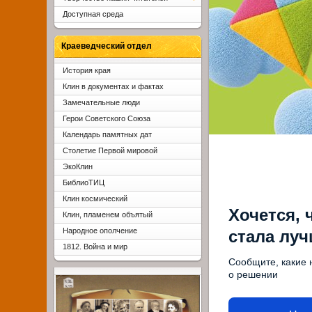
Доступная среда
Краеведческий отдел
История края
Клин в документах и фактах
Замечательные люди
Герои Советского Союза
Календарь памятных дат
Столетие Первой мировой
ЭкоКлин
БиблиоТИЦ
Клин космический
Хочется, 
Клин, пламенем объятый
Народное ополчение
стала лу
1812. Война и мир
Сообщите, какие 
о решении