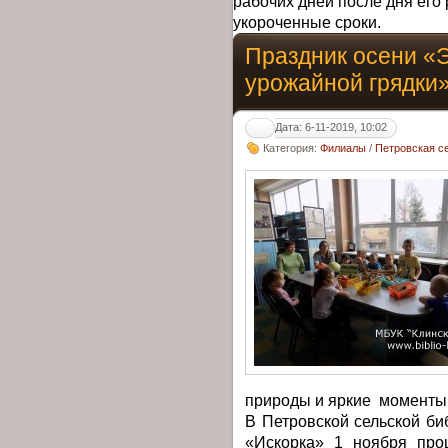
рабочих дней после дня его 
укороченные сроки.
Праздник осени «Э
урожайной грядки
Дата: 6-11-2019, 10:02
Категория:
Филиалы
/
Петровская с
природы и яркие моменты
В Петровской сельской б
«Искорка» 1 ноября про