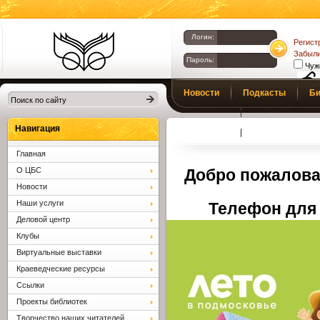
Логин:
Регист
Забыли
Пароль:
Чуж
Библиотеки
Новости
Подкасты
Би
Клина. Клинская
Верс
слаб
ЦБС.
Профсоюз
Вопросы и отв
Навигация
Главная
О ЦБС
Добро пожалова
Новости
Наши услуги
Телефон для 
Деловой центр
Клубы
Виртуальные выставки
Краеведческие ресурсы
Ссылки
Проекты библиотек
Творчество наших читателей