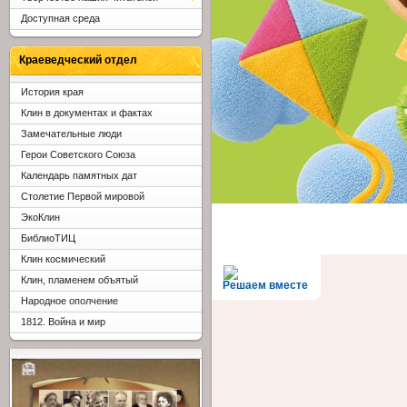
Доступная среда
Краеведческий отдел
История края
Клин в документах и фактах
Замечательные люди
Герои Советского Союза
Календарь памятных дат
Столетие Первой мировой
ЭкоКлин
БиблиоТИЦ
Клин космический
Клин, пламенем объятый
Решаем вместе
Народное ополчение
1812. Война и мир