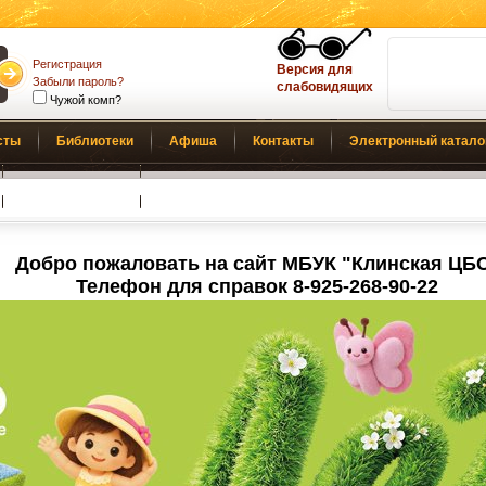
Регистрация
Версия для
Забыли пароль?
слабовидящих
Чужой комп?
сты
Библиотеки
Афиша
Контакты
Электронный катало
Обратная связь
Добро пожаловать на сайт МБУК "Клинская ЦБ
Телефон для справок 8-925-268-90-22