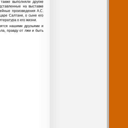
 также выполняли другие
дставленные на выставке
ейные произведения А.С.
 царе Салтане, о сыне его
итература о его жизни.
вятся нашими друзьями и
ла, правду от лжи и быть