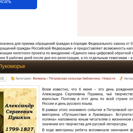
исать
начена для приема обращений граждан в порядке Федерального закона от 0
бращений граждан Российской Федерации» и предоставляет возможность нап
изации пилотного проекта по внедрению «Единого окна цифровой обратной 
ее 8 рабочих дней после дня его регистрации, а по отдельным тематикам – в
Лукоморье
:05
Категория:
Филиалы
/
Петровская сельская библиотека
/
Новости
Авто
Всем известно, что 6 июня – это день рождения 
Александра Сергеевича Пушкина, чьё творчеств
взрослые. Поэтому в этот день по всей стране о
России и день русского языка.
В рамках этого значимого события в Петровской се
викторина «Путешествие в Лукоморье». Вступите
поляна» напомнила юным читателям о жизненном и
значении его творчества для русской литературы.
В ходе викторины ребята вспоминали окончания фр