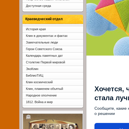
Доступная среда
Краеведческий отдел
История края
Клин в документах и фактах
Замечательные люди
Герои Советского Союза
Календарь памятных дат
Столетие Первой мировой
ЭкоКлин
БиблиоТИЦ
Клин космический
Хочется, 
Клин, пламенем объятый
Народное ополчение
стала лу
1812. Война и мир
Сообщите, какие 
о решении