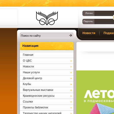
Логин:
Пароль:
Библиотеки
Новости
Подка
Клина. Клинская
ЦБС.
Вопросы и ответы
Навигация
Главная
О ЦБС
Новости
Наши услуги
Деловой центр
Клубы
Виртуальные выставки
Краеведческие ресурсы
Ссылки
Проекты библиотек
Творчество наших читателей