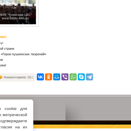
еме:
ь!
ой стране
 «Герои пушкинских творений»
ии
азки!
Комментариев: (0) |
ы cookie для
к метрической
одтверждаете
гласие на их