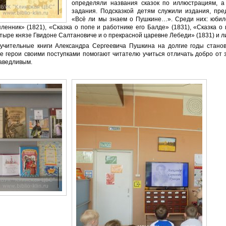
определяли названия сказок по иллюстрациям, а
задания. Подсказкой детям служили издания, пре
«Всё ли мы знаем о Пушкине…». Среди них: юбил
ленник» (1821), «Сказка о попе и работнике его Балде» (1831), «Сказка о
тыре князе Гвидоне Салтановиче и о прекрасной царевне Лебеди» (1831) и л
учительные книги Александра Сергеевича Пушкина на долгие годы стано
е герои своими поступками помогают читателю учиться отличать добро от з
аведливым.