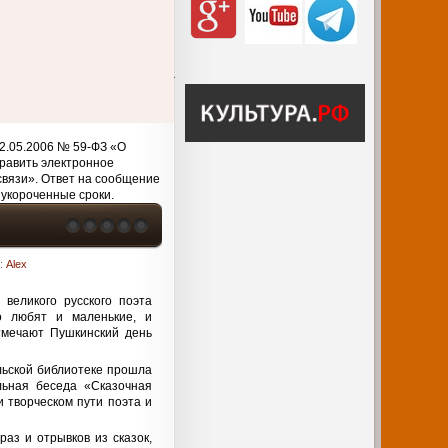
2.05.2006 № 59-ФЗ «О
равить электронное
связи». Ответ на сообщение
 укороченные сроки.
р:
Alex
великого русского поэта
о любят и маленькие, и
тмечают Пушкинский день
льской библиотеке прошла
льная беседа «Сказочная
 творческом пути поэта и
аз и отрывков из сказок,