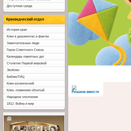
Доступная среда
Краеведческий отдел
История края
Клин в документах и фактах
Замечательные люди
Герои Советского Союза
Календарь памятных дат
Столетие Первой мировой
ЭкоКлин
БиблиоТИЦ
Клин космический
Клин, пламенем объятый
Решаем вместе
Народное ополчение
1812. Война и мир