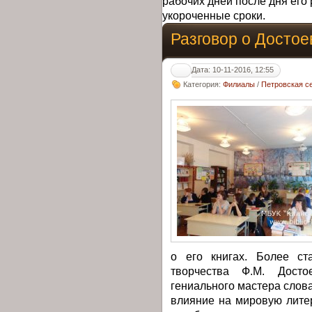
рабочих дней после дня его 
укороченные сроки.
Разговор о Достое
Дата: 10-11-2016, 12:55
Категория:
Филиалы
/
Петровская с
о его книгах. Более ст
творчества Ф.М. Достое
гениального мастера слов
влияние на мировую лите