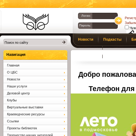
Логин:
Регист
Забыли
Пароль:
Чуж
Библиотеки
Новости
Подкасты
Би
Клина. Клинская
Верс
слаб
ЦБС.
Профсоюз
Вопросы и отв
Навигация
Главная
О ЦБС
Добро пожалова
Новости
Наши услуги
Телефон для 
Деловой центр
Клубы
Виртуальные выставки
Краеведческие ресурсы
Ссылки
Проекты библиотек
Творчество наших читателей