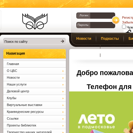
Логин:
Регист
Забыли
Пароль:
Чуж
Библиотеки
Новости
Подкасты
Би
Клина. Клинская
Верс
слаб
ЦБС.
Профсоюз
Вопросы и отв
Навигация
Главная
О ЦБС
Добро пожалова
Новости
Наши услуги
Телефон для 
Деловой центр
Клубы
Виртуальные выставки
Краеведческие ресурсы
Ссылки
Проекты библиотек
Творчество наших читателей