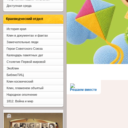
Доступная среда
Краеведческий отдел
История края
Клин в документах и фактах
Замечательные люди
Герои Советского Союза
Календарь памятных дат
Столетие Первой мировой
ЭкоКлин
БиблиоТИЦ
Клин космический
Клин, пламенем объятый
Решаем вместе
Народное ополчение
1812. Война и мир