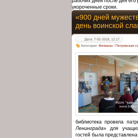
рабочих дней после дня его 
укороченные сроки.
«900 дней мужеств
день воинской сл
Дата: 7-02-2018, 12:17
Категория:
Филиалы
/
Петровская с
библиотека провела патр
Ленинграда
» для учащи
гостей была представлена