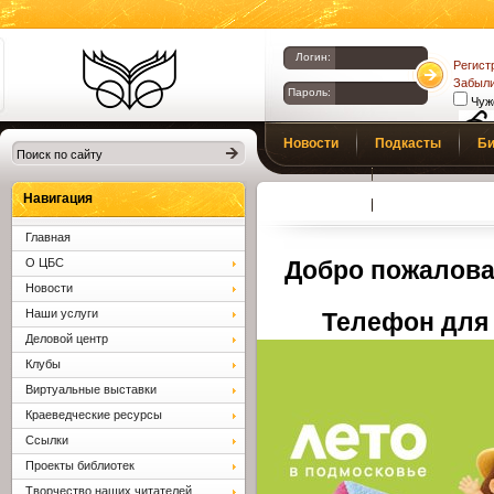
Логин:
Регист
Забыли
Пароль:
Чуж
Библиотеки
Новости
Подкасты
Би
Клина. Клинская
Верс
слаб
ЦБС.
Профсоюз
Вопросы и отв
Навигация
Главная
О ЦБС
Добро пожалова
Новости
Наши услуги
Телефон для 
Деловой центр
Клубы
Виртуальные выставки
Краеведческие ресурсы
Ссылки
Проекты библиотек
Творчество наших читателей