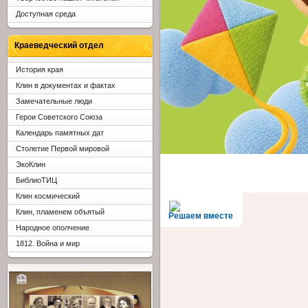
Доступная среда
Краеведческий отдел
История края
Клин в документах и фактах
Замечательные люди
Герои Советского Союза
Календарь памятных дат
Столетие Первой мировой
ЭкоКлин
БиблиоТИЦ
Клин космический
Клин, пламенем объятый
Решаем вместе
Народное ополчение
1812. Война и мир