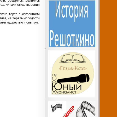
ли, общались, делились
иод, читали стихотворения
дкого торта с искренними
глаз, не терять молодости
иями мудростью и опытом.