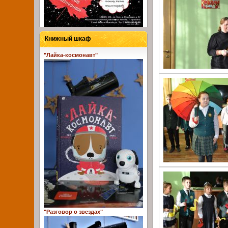
Книжный шкаф
"Лайка-космонавт"
"Разговор о звездах"