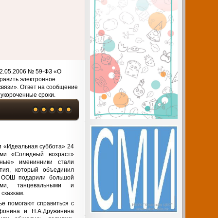
2.05.2006 № 59-ФЗ «О
равить электронное
связи». Ответ на сообщение
 укороченные сроки.
и «Идеальная суббота» 24
ми «Солидный возраст»
нные» именинники стали
тия, который объединил
й ООШ подарили большой
ми, танцевальными и
сказкам.
ье помогают справиться с
фонина и Н.А.Дружинина