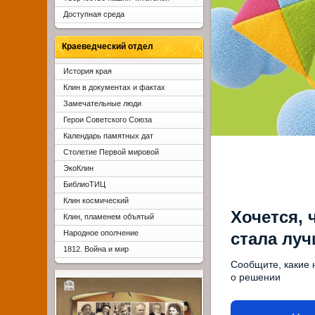
Доступная среда
Краеведческий отдел
История края
Клин в документах и фактах
Замечательные люди
Герои Советского Союза
Календарь памятных дат
Столетие Первой мировой
ЭкоКлин
БиблиоТИЦ
Клин космический
Хочется, 
Клин, пламенем объятый
Народное ополчение
стала лу
1812. Война и мир
Сообщите, какие 
о решении