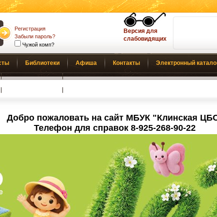
Регистрация
Версия для
Забыли пароль?
слабовидящих
Чужой комп?
сты
Библиотеки
Афиша
Контакты
Электронный катало
Обратная связь
Добро пожаловать на сайт МБУК "Клинская ЦБ
Телефон для справок 8-925-268-90-22