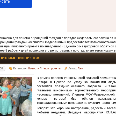
исать
начена для приема обращений граждан в порядке Федерального закона от 0
бращений граждан Российской Федерации» и предоставляет возможность нап
изации пилотного проекта по внедрению «Единого окна цифровой обратной 
ее 8 рабочих дней после дня его регистрации, а по отдельным тематикам – в
них именинников»
:58
Категория:
Новости
/
Наши проекты
Автор:
Alex
В рамках проекта Решоткинской сельской библиотек
ноября в Центре по уходу за пожилыми людь
состоялся праздник осеннего возраста. «Сезо
главными виновниками торжественного мероприя
несколько поколений. Ученики МОУ-Решоткинско
концерт, который был обилен музыкальны
театрализованными номерами по русским народным 
Говорят, что хорошее настроение, радость и весел
любыми недугами. Ведущие мероприятия Ю.Н.А