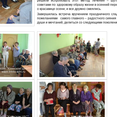
решили испробовать этот метод лечения – шути
советами по здоровому образу жизни в осенний пер
о красавице осени, и все дружно смеялись.
Завершилась встреча вручением праздничного сла
пожеланиями самого главного – радостного сияния 
души и мечтаний, делиться со следующими поколен