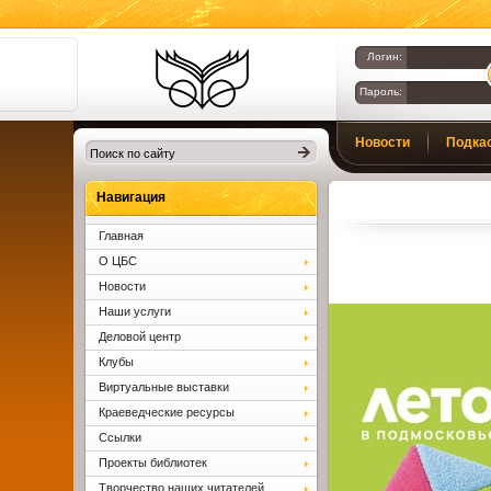
Логин:
Пароль:
Библиотеки
Новости
Подка
Клина. Клинская
ЦБС.
Вопросы и ответы
Навигация
Главная
О ЦБС
Новости
Наши услуги
Деловой центр
Клубы
Виртуальные выставки
Краеведческие ресурсы
Ссылки
Проекты библиотек
Творчество наших читателей