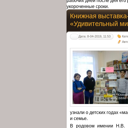
рабочих дней после дня его 
укороченные сроки.
Книжная выставка
«Удивительный ми
Дата: 8-04-2019, 11:53
Кат
Авт
узнали о детских годах «м
и семье.
В родовом имении Н.В. 