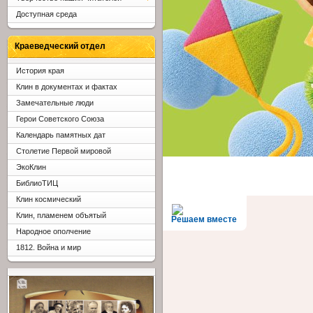
Доступная среда
Краеведческий отдел
История края
Клин в документах и фактах
Замечательные люди
Герои Советского Союза
Календарь памятных дат
Столетие Первой мировой
ЭкоКлин
БиблиоТИЦ
Клин космический
Клин, пламенем объятый
Решаем вместе
Народное ополчение
1812. Война и мир