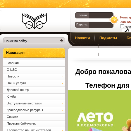
Логин:
Регист
Забыли
Пароль:
Чуж
Библиотеки
Новости
Подкасты
Би
Клина. Клинская
Верс
слаб
ЦБС.
Профсоюз
Вопросы и отв
Навигация
Главная
О ЦБС
Добро пожалова
Новости
Наши услуги
Телефон для 
Деловой центр
Клубы
Виртуальные выставки
Краеведческие ресурсы
Ссылки
Проекты библиотек
Творчество наших читателей