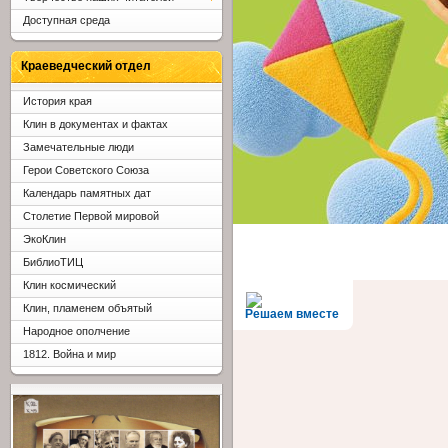
Доступная среда
Краеведческий отдел
История края
Клин в документах и фактах
Замечательные люди
Герои Советского Союза
Календарь памятных дат
Столетие Первой мировой
ЭкоКлин
БиблиоТИЦ
Клин космический
Клин, пламенем объятый
Решаем вместе
Народное ополчение
1812. Война и мир