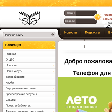
Логин:
Регист
Забыли
Пароль:
Чуж
Библиотеки
Новости
Подкасты
Би
Клина. Клинская
Верс
слаб
ЦБС.
Профсоюз
Вопросы и отв
Навигация
Главная
О ЦБС
Добро пожалова
Новости
Наши услуги
Телефон для 
Деловой центр
Клубы
Виртуальные выставки
Краеведческие ресурсы
Ссылки
Проекты библиотек
Творчество наших читателей