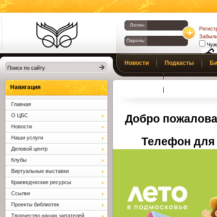
Логин:
Регист
Забыли
Пароль:
Чуж
Библиотеки
Новости
Подкасты
Би
Клина. Клинская
Верс
слаб
ЦБС.
Профсоюз
Вопросы и отв
Навигация
Главная
О ЦБС
Добро пожалова
Новости
Наши услуги
Телефон для 
Деловой центр
Клубы
Виртуальные выставки
Краеведческие ресурсы
Ссылки
Проекты библиотек
Творчество наших читателей