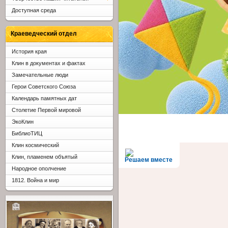
Доступная среда
Краеведческий отдел
История края
Клин в документах и фактах
Замечательные люди
Герои Советского Союза
Календарь памятных дат
Столетие Первой мировой
ЭкоКлин
БиблиоТИЦ
Клин космический
Клин, пламенем объятый
Решаем вместе
Народное ополчение
1812. Война и мир