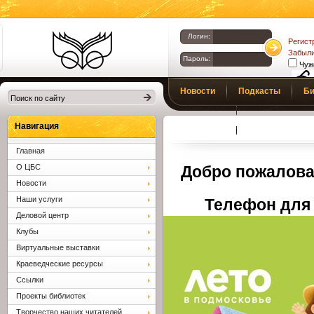
Логин:
Регист
Забыли
Пароль:
Чуж
Библиотеки
Новости
Подкасты
Би
Клина. Клинская
Верс
слаб
ЦБС.
Профсоюз
Вопросы и отв
Навигация
Главная
О ЦБС
Добро пожалова
Новости
Наши услуги
Телефон для 
Деловой центр
Клубы
Виртуальные выставки
Краеведческие ресурсы
Ссылки
Проекты библиотек
Творчество наших читателей