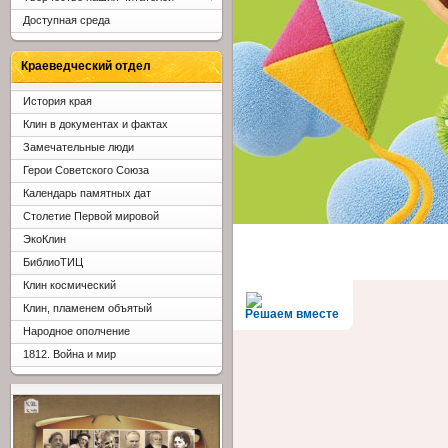
Доступная среда
Краеведческий отдел
История края
Клин в документах и фактах
Замечательные люди
Герои Советского Союза
Календарь памятных дат
Столетие Первой мировой
ЭкоКлин
БиблиоТИЦ
Клин космический
Клин, пламенем объятый
Решаем вместе
Народное ополчение
1812. Война и мир