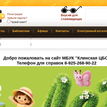
Регистрация
Версия для
Забыли пароль?
слабовидящих
Чужой комп?
сты
Библиотеки
Афиша
Контакты
Электронный катало
Обратная связь
Добро пожаловать на сайт МБУК "Клинская ЦБ
Телефон для справок 8-925-268-90-22