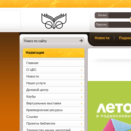
Логин:
Пароль:
Библиотеки
Новости
Подка
Клина. Клинская
ЦБС.
Вопросы и ответы
Навигация
Главная
О ЦБС
Новости
Наши услуги
Деловой центр
Клубы
Виртуальные выставки
Краеведческие ресурсы
Ссылки
Проекты библиотек
Творчество наших читателей