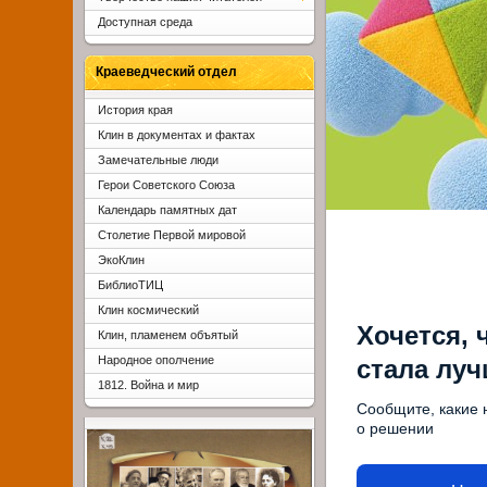
Доступная среда
Краеведческий отдел
История края
Клин в документах и фактах
Замечательные люди
Герои Советского Союза
Календарь памятных дат
Столетие Первой мировой
ЭкоКлин
БиблиоТИЦ
Клин космический
Хочется, 
Клин, пламенем объятый
Народное ополчение
стала лу
1812. Война и мир
Сообщите, какие 
о решении