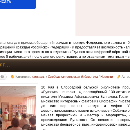
исать
начена для приема обращений граждан в порядке Федерального закона от 0
бращений граждан Российской Федерации» и предоставляет возможность нап
изации пилотного проекта по внедрению «Единого окна цифровой обратной 
ее 8 рабочих дней после дня его регистрации, а по отдельным тематикам – в
рят…
:40
Категория:
Филиалы
/
Слободская сельская библиотека
/
Новости
Авто
20 мая в Слободской сельской библиотеке про
«Рукописи не горят…», посвящённый 130-летию с
писателя Михаила Афанасьевича Булгакова. Гости 
множество интересных фактов из биографии писател
до сих пор полны загадок и мифов. Уча
демонстрировались отрывки из фильмов «Собачье с
меняет профессию» и «Мастер и Маргарита», 
произведениям Булгакова. Он является автором
множества фельетонов, пьес, инсценировок и кинос