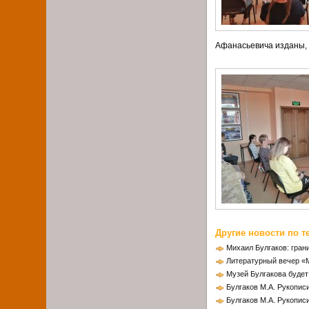
Афанасьевича изданы, 
Другие новости по т
Михаил Булгаков: гран
Литературный вечер «
Музей Булгакова будет
Булгаков М.А. Рукописи
Булгаков М.А. Рукописи