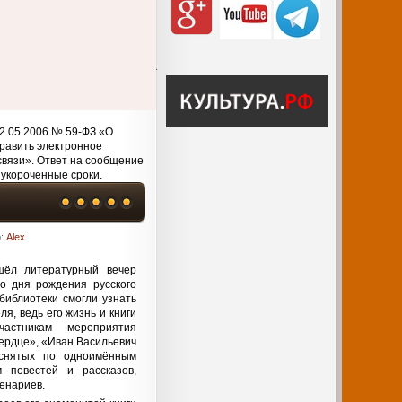
2.05.2006 № 59-ФЗ «О
равить электронное
связи». Ответ на сообщение
 укороченные сроки.
р:
Alex
шёл литературный вечер
о дня рождения русского
библиотеки смогли узнать
я, ведь его жизнь и книги
стникам мероприятия
ердце», «Иван Васильевич
снятых по одноимённым
 повестей и рассказов,
ценариев.