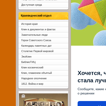
Доступная среда
Краеведческий отдел
История края
Клин в документах и фактах
Замечательные люди
Герои Советского Союза
Календарь памятных дат
Столетие Первой мировой
ЭкоКлин
БиблиоТИЦ
Клин космический
Хочется, 
Клин, пламенем объятый
Народное ополчение
стала лу
1812. Война и мир
Сообщите, какие 
о решении