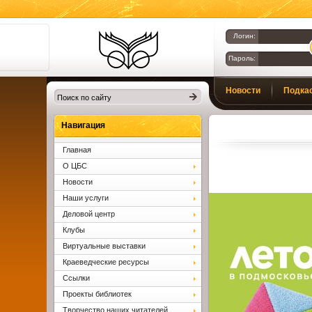
Логин:
Пароль:
Библиотеки
Новости
Подка
Клина. Клинская
ЦБС.
Вопросы и ответы
Навигация
Главная
О ЦБС
Новости
Наши услуги
Деловой центр
Клубы
Виртуальные выставки
Краеведческие ресурсы
Ссылки
Проекты библиотек
Творчество наших читателей