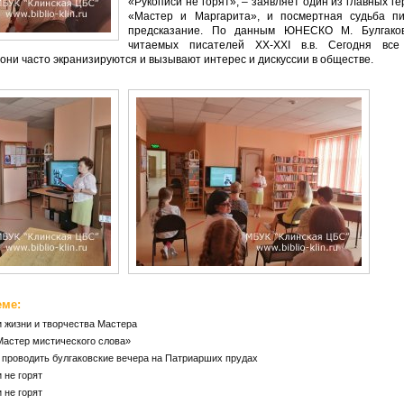
«Рукописи не горят», – заявляет один из главных ге
«Мастер и Маргарита», и посмертная судьба пи
предсказание. По данным ЮНЕСКО М. Булгако
читаемых писателей XX-ХХI в.в. Сегодня все
они часто экранизируются и вызывают интерес и дискуссии в обществе.
еме:
и жизни и творчества Мастера
Мастер мистического слова»
 проводить булгаковские вечера на Патриарших прудах
 не горят
 не горят