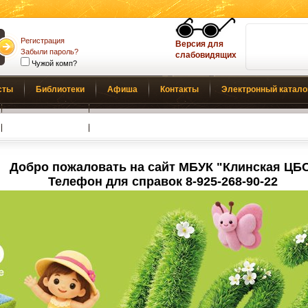
Регистрация
Версия для
Забыли пароль?
слабовидящих
Чужой комп?
сты
Библиотеки
Афиша
Контакты
Электронный катало
Обратная связь
Добро пожаловать на сайт МБУК "Клинская ЦБ
Телефон для справок 8-925-268-90-22