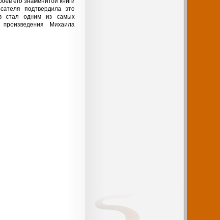
роев его знаменитой книги
сателя подтвердила это
в стал одним из самых
 произведения Михаила