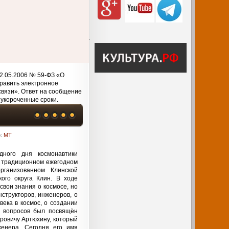
2.05.2006 № 59-ФЗ «О
равить электронное
связи». Ответ на сообщение
 укороченные сроки.
р:
MT
ного дня космонавтики
в традиционном ежегодном
рганизованном Клинской
ого округа Клин. В ходе
свои знания о космосе, но
нструкторов, инженеров, о
века в космос, о создании
з вопросов был посвящён
ровичу Артюхину, который
женера. Сегодня его имя