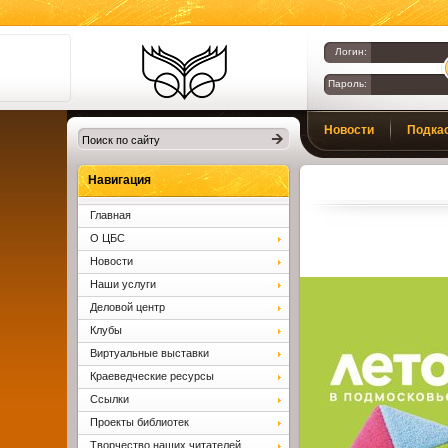
Логин:
Пароль:
Библиотеки
Новости
Подка
Клина. Клинская
ЦБС.
Вопросы и ответы
Навигация
Главная
О ЦБС
Новости
Наши услуги
Деловой центр
Клубы
Виртуальные выставки
Краеведческие ресурсы
Ссылки
Проекты библиотек
Творчество наших читателей