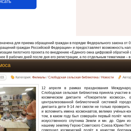
исать
начена для приема обращений граждан в порядке Федерального закона от 0
бращений граждан Российской Федерации» и предоставляет возможность нап
изации пилотного проекта по внедрению «Единого окна цифровой обратной 
ее 8 рабочих дней после дня его регистрации, а по отдельным тематикам – в
моса
:03
Категория:
Филиалы
/
Слободская сельская библиотека
/
Новости
Авто
12 апреля в рамках празднования Международ
Слободская сельская библиотека приняла участие 
космическом диктанте «Покорители космоса», о
централизованной библиотечной системой городск
диктанта дети 9-14 лет смогли не только проверить 
и вспомнить имена космонавтов, великих учёных-ко
том, в каком году был совершён первый полёт чело
искусственного спутника Земли и мн. др. Один и
нашему земляку Герою Советского Союза Юрию Пет
совершил космический полёт в качестве бортин