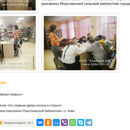
присвоено Решоткинской сельской библиотеке городс
еме:
«Время первых»
ятие «Он первым двери космоса открыл»
на присвоено Решоткинской библиотеке г.о. Клин
Комментариев: (0) |