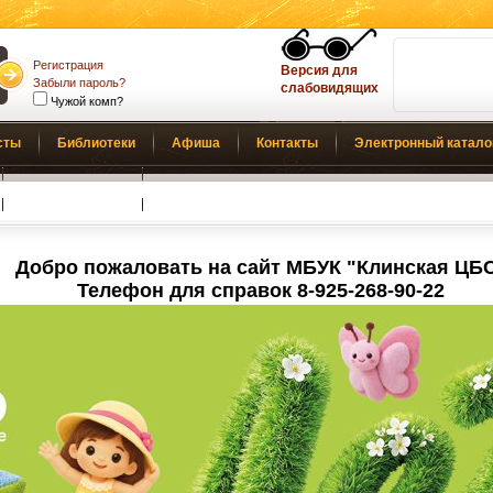
Регистрация
Версия для
Забыли пароль?
слабовидящих
Чужой комп?
сты
Библиотеки
Афиша
Контакты
Электронный катало
Обратная связь
Добро пожаловать на сайт МБУК "Клинская ЦБ
Телефон для справок 8-925-268-90-22