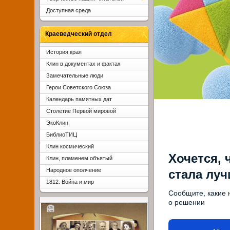
Доступная среда
Краеведческий отдел
История края
Клин в документах и фактах
Замечательные люди
Герои Советского Союза
Календарь памятных дат
Столетие Первой мировой
ЭкоКлин
БиблиоТИЦ
Клин космический
Хочется, 
Клин, пламенем объятый
Народное ополчение
стала лу
1812. Война и мир
Сообщите, какие 
о решении