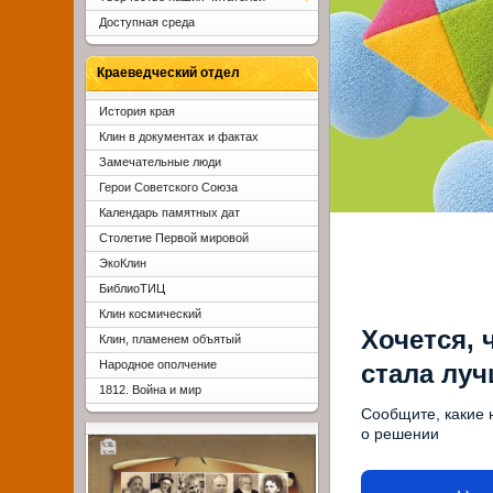
Доступная среда
Краеведческий отдел
История края
Клин в документах и фактах
Замечательные люди
Герои Советского Союза
Календарь памятных дат
Столетие Первой мировой
ЭкоКлин
БиблиоТИЦ
Клин космический
Хочется, 
Клин, пламенем объятый
Народное ополчение
стала лу
1812. Война и мир
Сообщите, какие 
о решении