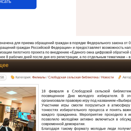
исать
начена для приема обращений граждан в порядке Федерального закона от 0
бращений граждан Российской Федерации» и предоставляет возможность нап
изации пилотного проекта по внедрению «Единого окна цифровой обратной 
ее 8 рабочих дней после дня его регистрации, а по отдельным тематикам – в
щее
:58
Категория:
Филиалы
/
Слободская сельская библиотека
/
Новости
Авто
18 февраля в Слободской сельской библиотек
посвященное Дню молодого избирателя. В э
организовали правовую игру под названием «Выбир
Участники игры смогли погрузиться в атмосферу
тонкостях избирательного процесса и понять важ
каждого гражданина. Мероприятие проходило в и
позволило молодёжи активно включиться в обсуж
современной демократии.
Благодаря такому формату молодые люди получил