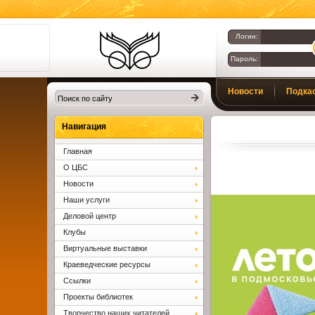
Логин:
Пароль:
Библиотеки
Новости
Подка
Клина. Клинская
ЦБС.
Вопросы и ответы
Навигация
Главная
О ЦБС
Новости
Наши услуги
Деловой центр
Клубы
Виртуальные выставки
Краеведческие ресурсы
Ссылки
Проекты библиотек
Творчество наших читателей