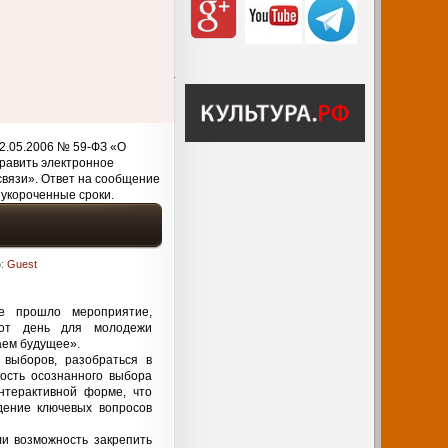
2.05.2006 № 59-ФЗ «О
равить электронное
связи». Ответ на сообщение
 укороченные сроки.
р:
Guest
е прошло мероприятие,
тот день для молодежи
аем будущее».
 выборов, разобраться в
ность осознанного выбора
нтерактивной форме, что
дение ключевых вопросов
и возможность закрепить