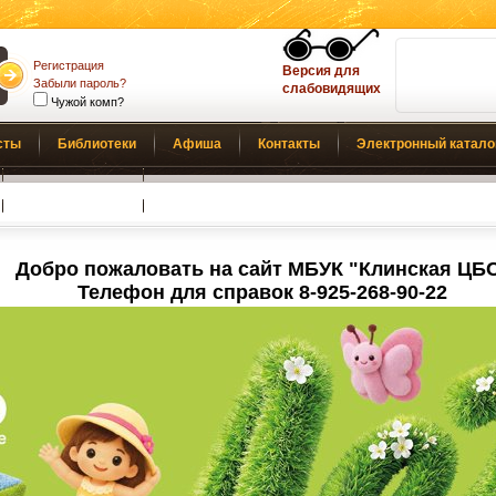
Регистрация
Версия для
Забыли пароль?
слабовидящих
Чужой комп?
сты
Библиотеки
Афиша
Контакты
Электронный катало
Обратная связь
Добро пожаловать на сайт МБУК "Клинская ЦБ
Телефон для справок 8-925-268-90-22