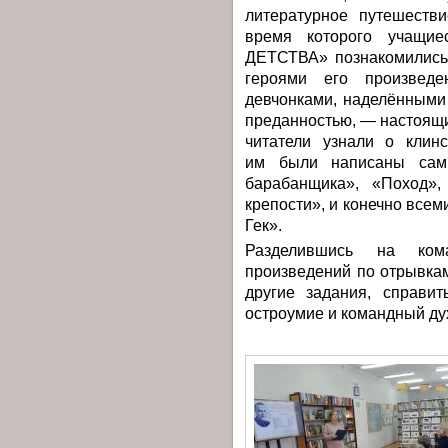
литературное путешеств
время которого учащи
ДЕТСТВА» познакомились 
героями его произвед
девчонками, наделёнными
преданностью, — настоящ
читатели узнали о клин
им были написаны самы
барабанщика», «Поход»
крепости», и конечно всем
Гек».
Разделившись на ком
произведений по отрывка
другие задания, справи
остроумие и командный ду