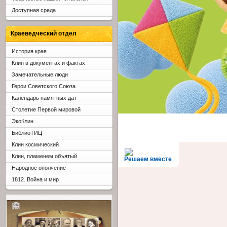
Доступная среда
Краеведческий отдел
История края
Клин в документах и фактах
Замечательные люди
Герои Советского Союза
Календарь памятных дат
Столетие Первой мировой
ЭкоКлин
БиблиоТИЦ
Клин космический
Клин, пламенем объятый
Решаем вместе
Народное ополчение
1812. Война и мир