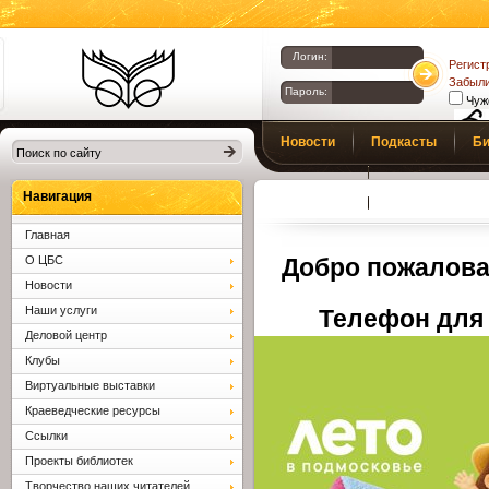
Логин:
Регист
Забыли
Пароль:
Чуж
Библиотеки
Новости
Подкасты
Би
Клина. Клинская
Верс
слаб
ЦБС.
Профсоюз
Вопросы и отв
Навигация
Главная
О ЦБС
Добро пожалова
Новости
Наши услуги
Телефон для 
Деловой центр
Клубы
Виртуальные выставки
Краеведческие ресурсы
Ссылки
Проекты библиотек
Творчество наших читателей