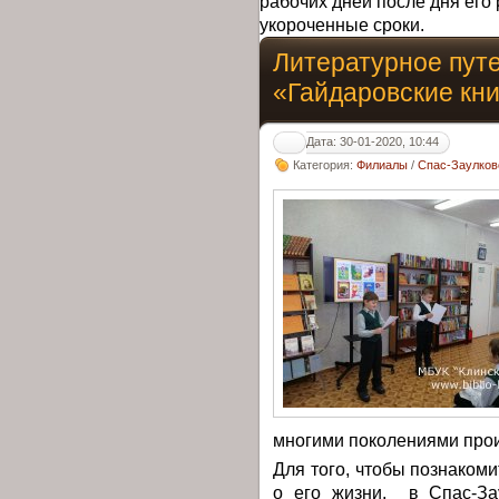
рабочих дней после дня его 
укороченные сроки.
Литературное пут
«Гайдаровские кни
Дата: 30-01-2020, 10:44
Категория:
Филиалы
/
Спас-Заулков
многими поколениями про
Для того, чтобы познакоми
о его жизни, в Спас-За