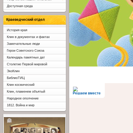
Доступная среда
Краеведческий отдел
История края
Клин в документах и фактах
Замечательные люди
Герои Советского Союза
Календарь памятных дат
Столетие Первой мировой
ЭкоКлин
БиблиоТИЦ
Клин космический
Клин, пламенем объятый
Решаем вместе
Народное ополчение
1812. Война и мир