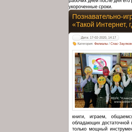
рабочих дней после дня его 
укороченные сроки.
Познавательно-иг
«Такой Интернет, 
Дата: 17-02-2020, 14:17
Категория:
Филиалы
/
Спас-Заулков
книги, играем, общаем
обладающих достаточной 
только мощный инструмен