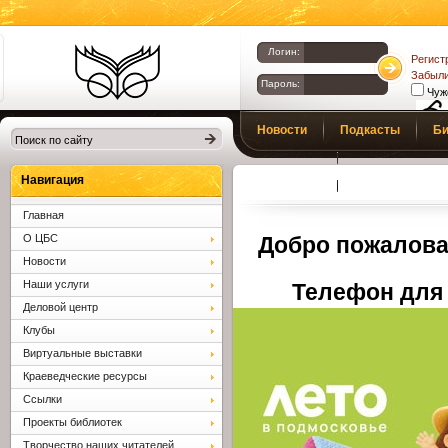
Логин:
Регист
Забыли
Пароль:
Чуж
Библиотеки
Новости
Подкасты
Би
Клина. Клинская
Верс
слаб
ЦБС.
Профсоюз
Вопросы и отв
Навигация
Главная
О ЦБС
Добро пожалова
Новости
Наши услуги
Телефон для 
Деловой центр
Клубы
Виртуальные выставки
Краеведческие ресурсы
Ссылки
Проекты библиотек
Творчество наших читателей