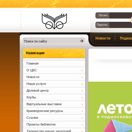
Логин:
Пароль:
Библиотеки
Новости
Подка
Клина. Клинская
ЦБС.
Вопросы и ответы
Навигация
Главная
О ЦБС
Новости
Наши услуги
Деловой центр
Клубы
Виртуальные выставки
Краеведческие ресурсы
Ссылки
Проекты библиотек
Творчество наших читателей