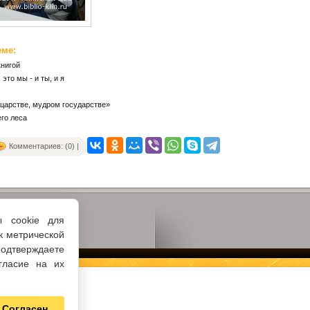
еме:
книгой
это мы - и ты, и я
царстве, мудром государстве»
его леса
Комментариев: (0) |
ы cookie для
к метрической
одтверждаете
гласие на их
Согласен