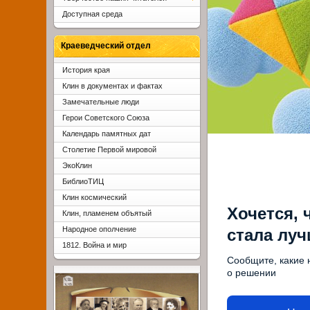
Доступная среда
Краеведческий отдел
История края
Клин в документах и фактах
Замечательные люди
Герои Советского Союза
Календарь памятных дат
Столетие Первой мировой
ЭкоКлин
БиблиоТИЦ
Клин космический
Хочется, 
Клин, пламенем объятый
Народное ополчение
стала лу
1812. Война и мир
Сообщите, какие 
о решении