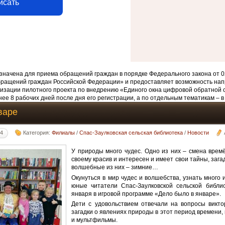
исать
начена для приема обращений граждан в порядке Федерального закона от 0
бращений граждан Российской Федерации» и предоставляет возможность нап
изации пилотного проекта по внедрению «Единого окна цифровой обратной 
ее 8 рабочих дней после дня его регистрации, а по отдельным тематикам – в
варе
34
Категория:
Филиалы
/
Спас-Заулковская сельская библиотека
/
Новости
У природы много чудес. Одно из них – смена времё
своему красив и интересен и имеет свои тайны, зага
волшебные из них – зимние…
Окунуться в мир чудес и волшебства, узнать много
юные читатели Спас-Заулковской сельской библио
января в игровой программе «Дело было в январе».
Дети с удовольствием отвечали на вопросы викто
загадки о явлениях природы в этот период времени,
и мультфильмы.