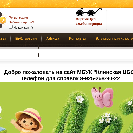
Регистрация
Версия для
Забыли пароль?
слабовидящих
Чужой комп?
сты
Библиотеки
Афиша
Контакты
Электронный катало
Обратная связь
Добро пожаловать на сайт МБУК "Клинская ЦБ
Телефон для справок 8-925-268-90-22