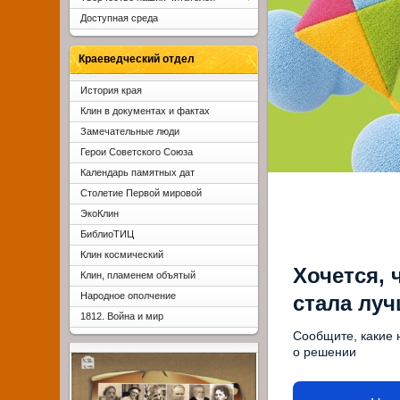
Доступная среда
Краеведческий отдел
История края
Клин в документах и фактах
Замечательные люди
Герои Советского Союза
Календарь памятных дат
Столетие Первой мировой
ЭкоКлин
БиблиоТИЦ
Клин космический
Хочется, 
Клин, пламенем объятый
Народное ополчение
стала лу
1812. Война и мир
Сообщите, какие 
о решении