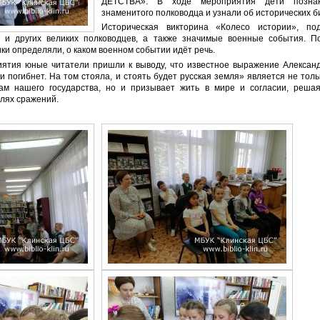
ДЕТСТВА». В ходе мероприятия дети познак
знаменитого полководца и узнали об исторических б
Историческая викторина «Колесо истории», под
 и других великих полководцев, а также значимые военные события. П
ки определяли, о каком военном событии идёт речь.
ятия юные читатели пришли к выводу, что известное выражение Александ
 и погибнет. На том стояла, и стоять будет русская земля» является не то
ам нашего государства, но и призывает жить в мире и согласии, реша
олях сражений.