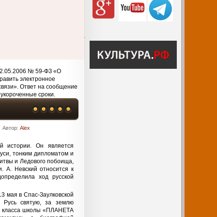
2.05.2006 № 59-ФЗ «О
равить электронное
связи». Ответ на сообщение
 укороченные сроки.
Автор:
Alex
й истории. Он является
си, тонким дипломатом и
итвы и Ледового побоища,
. А. Невский относится к
допределила ход русской
13 мая в Спас-Заулковской
а Русь святую, за землю
б» класса школы «ПЛАНЕТА