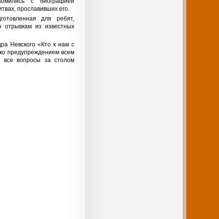
омились с биографией
итвах, прославивших его.
готовленная для ребят,
о отрывкам из известных
ра Невского «Кто к нам с
лько предупреждением всем
я все вопросы за столом