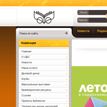
Логин:
Пароль:
Библиотеки
Новости
Подка
Клина. Клинская
ЦБС.
Вопросы и ответы
Навигация
Главная
О ЦБС
Новости
Наши услуги
Деловой центр
Клубы
Виртуальные выставки
Краеведческие ресурсы
Ссылки
Проекты библиотек
Творчество наших читателей