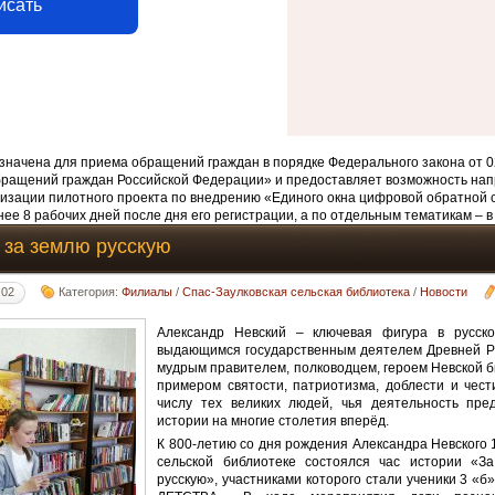
исать
начена для приема обращений граждан в порядке Федерального закона от 0
бращений граждан Российской Федерации» и предоставляет возможность нап
изации пилотного проекта по внедрению «Единого окна цифровой обратной 
ее 8 рабочих дней после дня его регистрации, а по отдельным тематикам – в
, за землю русскую
:02
Категория:
Филиалы
/
Спас-Заулковская сельская библиотека
/
Новости
Александр Невский – ключевая фигура в русско
выдающимся государственным деятелем Древней Ру
мудрым правителем, полководцем, героем Невской б
примером святости, патриотизма, доблести и чести
числу тех великих людей, чья деятельность пре
истории на многие столетия вперёд.
К 800-летию со дня рождения Александра Невского 
сельской библиотеке состоялся час истории «З
русскую», участниками которого стали ученики 3 «