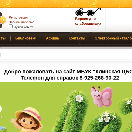
Регистрация
Версия для
Забыли пароль?
слабовидящих
Чужой комп?
сты
Библиотеки
Афиша
Контакты
Электронный катало
Обратная связь
Добро пожаловать на сайт МБУК "Клинская ЦБ
Телефон для справок 8-925-268-90-22