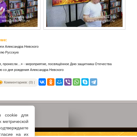
еме:
иги Александра Невского
млю Русскую
мя, пронесли…» - мероприятие, посвящённое Дню защитника Отечества
ию со дня рождения Александра Невского
Комментариев: (0) |
ы cookie для
к метрической
одтверждаете
гласие на их