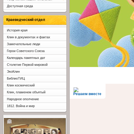
Доступная среда
Краеведческий отдел
История края
Клин в документах и фактах
Замечательные люди
Герои Советского Союза
Календарь памятных дат
Столетие Первой мировой
ЭкоКлин
БиблиоТИЦ
Клин космический
Клин, пламенем объятый
Решаем вместе
Народное ополчение
1812. Война и мир