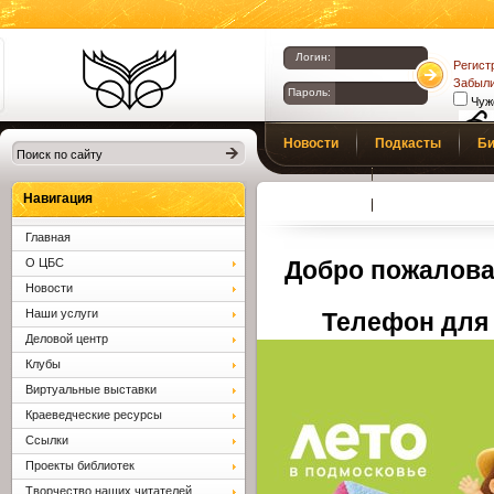
Логин:
Регист
Забыли
Пароль:
Чуж
Библиотеки
Новости
Подкасты
Би
Клина. Клинская
Верс
слаб
ЦБС.
Профсоюз
Вопросы и отв
Навигация
Главная
О ЦБС
Добро пожалова
Новости
Наши услуги
Телефон для 
Деловой центр
Клубы
Виртуальные выставки
Краеведческие ресурсы
Ссылки
Проекты библиотек
Творчество наших читателей