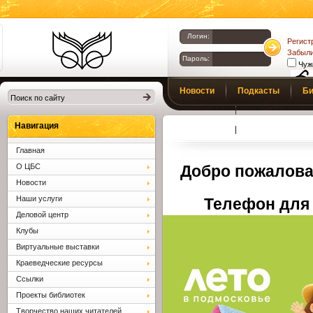
Логин:
Регист
Забыли
Пароль:
Чуж
Библиотеки
Новости
Подкасты
Би
Клина. Клинская
Верс
слаб
ЦБС.
Профсоюз
Вопросы и отв
Навигация
Главная
О ЦБС
Добро пожалова
Новости
Наши услуги
Телефон для 
Деловой центр
Клубы
Виртуальные выставки
Краеведческие ресурсы
Ссылки
Проекты библиотек
Творчество наших читателей