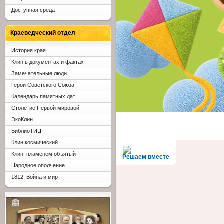
Доступная среда
Краеведческий отдел
История края
Клин в документах и фактах
Замечательные люди
Герои Советского Союза
Календарь памятных дат
Столетие Первой мировой
ЭкоКлин
БиблиоТИЦ
Клин космический
Клин, пламенем объятый
Решаем вместе
Народное ополчение
1812. Война и мир