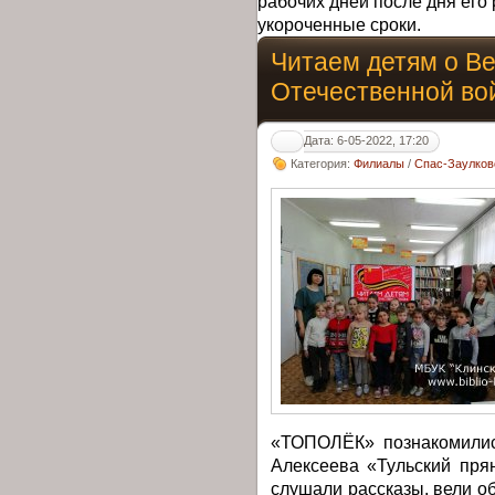
рабочих дней после дня его 
укороченные сроки.
Читаем детям о В
Отечественной во
Дата: 6-05-2022, 17:20
Категория:
Филиалы
/
Спас-Заулков
«ТОПОЛЁК» познакомилис
Алексеева «Тульский пря
слушали рассказы, вели о