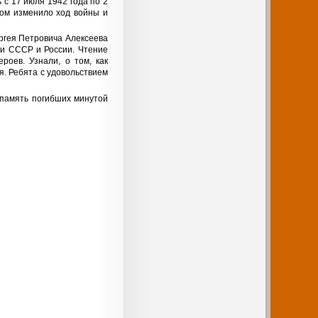
 с 17 июля 1942 года по 2
ом изменило ход войны и
ргея Петровича Алексеева
ии СССР и России. Чтение
роев. Узнали, о том, как
я. Ребята с удовольствием
 память погибших минутой