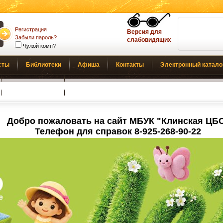
Регистрация
Версия для
Забыли пароль?
слабовидящих
Чужой комп?
сты
Библиотеки
Афиша
Контакты
Электронный катало
Обратная связь
Добро пожаловать на сайт МБУК "Клинская ЦБ
Телефон для справок 8-925-268-90-22