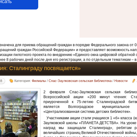
исать
начена для приема обращений граждан в порядке Федерального закона от 0
бращений граждан Российской Федерации» и предоставляет возможность нап
изации пилотного проекта по внедрению «Единого окна цифровой обратной 
ее 8 рабочих дней после дня его регистрации, а по отдельным тематикам – в
ния: Сталинграду посвящается»
28
Категория:
Филиалы
/
Спас-Заулковская сельская библиотека
/
Новости
2 февраля Спас-Заулковская сельская библио
Всероссийской акции «200 минут чтения: Ста
приуроченной к 75-летию Сталинградской битв
является Волгоградское муниципальное 
«Централизованная система детских библиотек».
Участниками акции стали учащиеся 1 «б» класса (кл
Заулковской школы «ПЛАНЕТА ДЕТСТВА». На уроке 
наград мы защищали Сталинград», ребятам р
величайших страниц Великой Отечественной войны, 