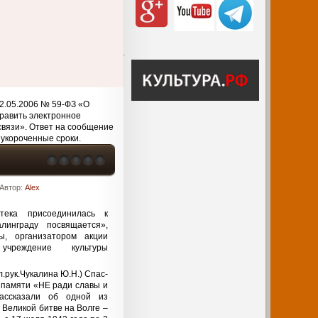
2.05.2006 № 59-ФЗ «О
равить электронное
связи». Ответ на сообщение
 укороченные сроки.
Автор:
Alex
тека присоединилась к
линграду посвящается»,
ы, организатором акции
учреждение культуры
.рук.Чукалина Ю.Н.) Спас-
памяти «НЕ ради славы и
ассказали об одной из
Великой битве на Волге –