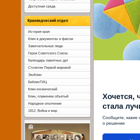
Доступная среда
Краеведческий отдел
История края
Клин в документах и фактах
Замечательные люди
Герои Советского Союза
Календарь памятных дат
Столетие Первой мировой
ЭкоКлин
БиблиоТИЦ
Клин космический
Хочется, 
Клин, пламенем объятый
Народное ополчение
стала лу
1812. Война и мир
Сообщите, какие 
о решении