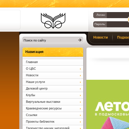
Логин:
Пароль:
Библиотеки
Новости
Подка
Клина. Клинская
ЦБС.
Вопросы и ответы
Навигация
Главная
О ЦБС
Новости
Наши услуги
Деловой центр
Клубы
Виртуальные выставки
Краеведческие ресурсы
Ссылки
Проекты библиотек
Творчество наших читателей