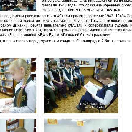
битве за Сталинград. Сталинградская битва длилась
февраля 1943 года. Это сражение коренным образ
стало предвестником Победы 9 мая 1945 года.
предложены рассказы из книги «Сталинградское сражение 1942 -1943» Се
течественной войны, летчика инструктора, лауреата Государственной прем
 одном дыхании, ребята внимательно слушали и сопереживали судьбам ге
упление советских войск, как была окружена и разгромлена фашистская арми
казы «Злая фамилия», «Буль-Буль», «Геннадий Сталинградович».
 и преклоняясь перед мужеством солдат в Сталинградской битве, почтили