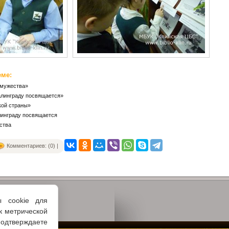
еме:
 мужества»
алинграду посвящается»
кой страны»
линграду посвящается
ства
Комментариев: (0) |
ы cookie для
к метрической
одтверждаете