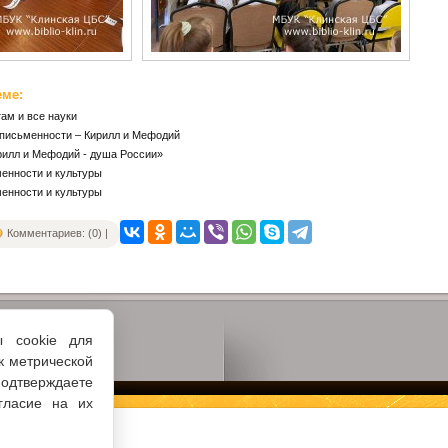
еме:
там и все науки
 письменности – Кирилл и Мефодий
рилл и Мефодий - душа России»
енности и культуры
енности и культуры
Комментариев: (0) |
ы cookie для
к метрической
одтверждаете
гласие на их