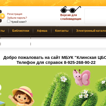
Регистрация
Версия для
Забыли пароль?
слабовидящих
Чужой комп?
сты
Библиотеки
Афиша
Контакты
Электронный катало
Обратная связь
Добро пожаловать на сайт МБУК "Клинская ЦБ
Телефон для справок 8-925-268-90-22