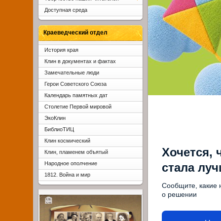
Доступная среда
Краеведческий отдел
История края
Клин в документах и фактах
Замечательные люди
Герои Советского Союза
Календарь памятных дат
Столетие Первой мировой
ЭкоКлин
БиблиоТИЦ
Клин космический
Хочется, 
Клин, пламенем объятый
Народное ополчение
стала лу
1812. Война и мир
Сообщите, какие 
о решении