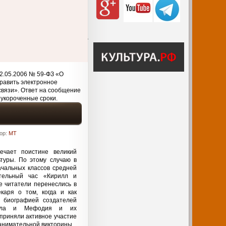
2.05.2006 № 59-ФЗ «О
равить электронное
связи». Ответ на сообщение
 укороченные сроки.
ор:
MT
ечает поистине великий
туры. По этому случаю в
ачальных классов средней
тельный час «Кирилл и
 читатели перенеслись в
каря о том, когда и как
с биографией создателей
рилла и Мефодия и их
приняли активное участие
занимательной викторины.