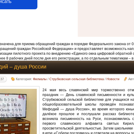
исать
начена для приема обращений граждан в порядке Федерального закона от 0
бращений граждан Российской Федерации» и предоставляет возможность нап
изации пилотного проекта по внедрению «Единого окна цифровой обратной 
ее 8 рабочих дней после дня его регистрации, а по отдельным тематикам – в
дий – душа России
:37
Категория:
Филиалы
/
Струбковская сельская библиотека
/
Новости
Авт
24 мая весь славянский мир торжественно отм
праздник — День славянской письменности и куль
Струбковской сельской библиотеке для учащихся н
общеобразовательной школы проведён познава
Мефодий — душа России», во время которого юные
далёкое прошлое и послушали рассказ библиоте
возникла письменность на Руси, познакомились 
первого славянского алфавита святых Ки
просветительской деятельностью. Затем школьники 
в игре «Собери пословицу» и ответили на вопросы 