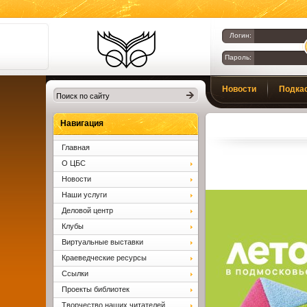
Логин:
Пароль:
Библиотеки
Новости
Подка
Клина. Клинская
ЦБС.
Вопросы и ответы
Навигация
Главная
О ЦБС
Новости
Наши услуги
Деловой центр
Клубы
Виртуальные выставки
Краеведческие ресурсы
Ссылки
Проекты библиотек
Творчество наших читателей