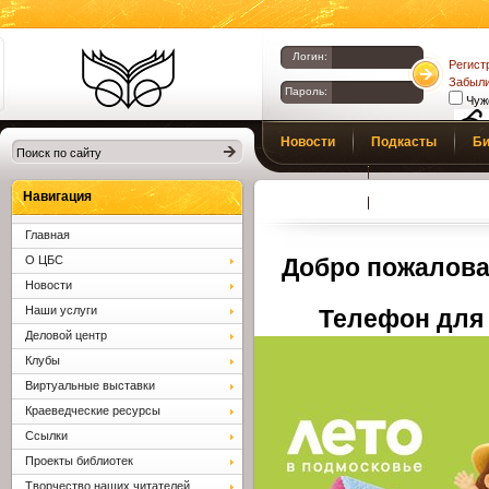
Логин:
Регист
Забыли
Пароль:
Чуж
Библиотеки
Новости
Подкасты
Би
Клина. Клинская
Верс
слаб
ЦБС.
Профсоюз
Вопросы и отв
Навигация
Главная
О ЦБС
Добро пожалова
Новости
Наши услуги
Телефон для 
Деловой центр
Клубы
Виртуальные выставки
Краеведческие ресурсы
Ссылки
Проекты библиотек
Творчество наших читателей