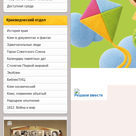
Доступная среда
Краеведческий отдел
История края
Клин в документах и фактах
Замечательные люди
Герои Советского Союза
Календарь памятных дат
Столетие Первой мировой
ЭкоКлин
БиблиоТИЦ
Клин космический
Клин, пламенем объятый
Решаем вместе
Народное ополчение
1812. Война и мир