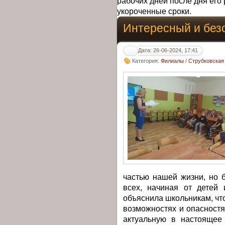
рабочих дней после дня его 
укороченные сроки.
Интересный и без
Дата: 26-06-2024, 17:41
Категория:
Филиалы
/
Струбковская
частью нашей жизни, но б
всех, начиная от детей 
объяснила школьникам, что
возможностях и опасностя
актуальную в настоящее 