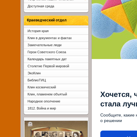
Доступная среда
Краеведческий отдел
История края
Клин в документах и фактах
Замечательные люди
Герои Советского Союза
Календарь памятных дат
Столетие Первой мировой
ЭкоКлин
БиблиоТИЦ
Клин космический
Хочется, 
Клин, пламенем объятый
Народное ополчение
стала лу
1812. Война и мир
Сообщите, какие 
о решении