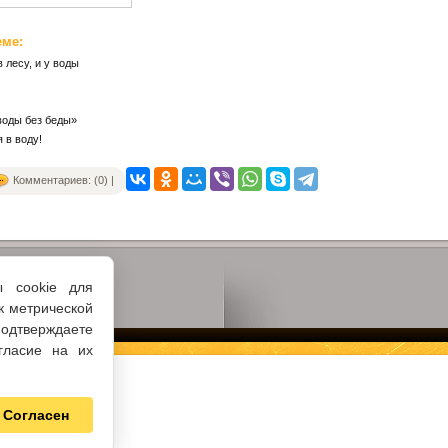
еме:
 лесу, и у воды
воды без беды»
я в воду!
Комментариев: (0) |
ы cookie для
к метрической
одтверждаете
гласие на их
Согласен