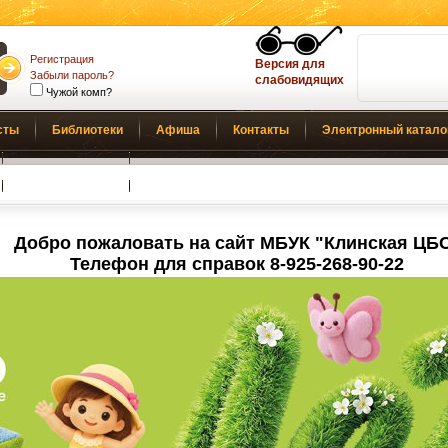
Регистрация
Версия для
Забыли пароль?
слабовидящих
Чужой комп?
сты
Библиотеки
Афиша
Контакты
Электронный катало
Обратная связь
Добро пожаловать на сайт МБУК "Клинская ЦБ
Телефон для справок 8-925-268-90-22