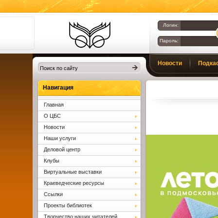
Логин:
Пароль:
Библиотеки
Новости
Подка
Клина. Клинская
ЦБС.
Вопросы и ответы
Навигация
Главная
О ЦБС
Новости
Наши услуги
Деловой центр
Клубы
Виртуальные выставки
Краеведческие ресурсы
Ссылки
Проекты библиотек
Творчество наших читателей