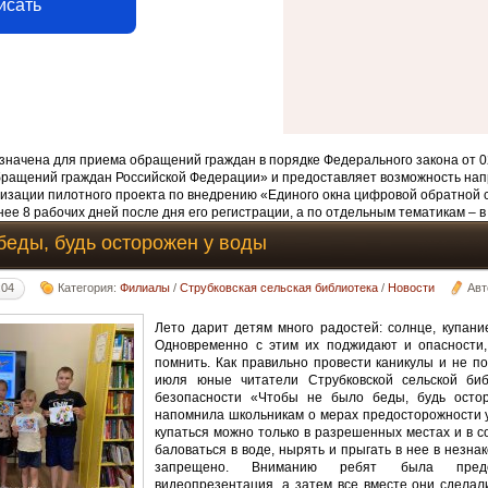
исать
начена для приема обращений граждан в порядке Федерального закона от 0
бращений граждан Российской Федерации» и предоставляет возможность нап
изации пилотного проекта по внедрению «Единого окна цифровой обратной 
ее 8 рабочих дней после дня его регистрации, а по отдельным тематикам – в
беды, будь осторожен у воды
:04
Категория:
Филиалы
/
Струбковская сельская библиотека
/
Новости
Авт
Лето дарит детям много радостей: солнце, купание
Одновременно с этим их поджидают и опасности,
помнить. Как правильно провести каникулы и не по
июля юные читатели Струбковской сельской биб
безопасности «Чтобы не было беды, будь осто
напомнила школьникам о мерах предосторожности у
купаться можно только в разрешенных местах и в с
баловаться в воде, нырять и прыгать в нее в незна
запрещено. Вниманию ребят была предст
видеопрезентация, а затем все вместе они сдела