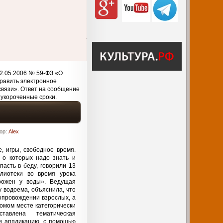
2.05.2006 № 59-ФЗ «О
равить электронное
связи». Ответ на сообщение
 укороченные сроки.
ор:
Alex
, игры, свободное время.
 о которых надо знать и
пасть в беду, говорили 13
лиотеки во время урока
рожен у воды». Ведущая
 водоема, объяснила, что
опровождении взрослых, а
комом месте категорически
авлена тематическая
ли аппликацию, с помощью