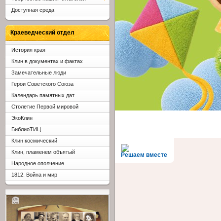
Доступная среда
Краеведческий отдел
История края
Клин в документах и фактах
Замечательные люди
Герои Советского Союза
Календарь памятных дат
Столетие Первой мировой
ЭкоКлин
БиблиоТИЦ
Клин космический
Клин, пламенем объятый
Решаем вместе
Народное ополчение
1812. Война и мир