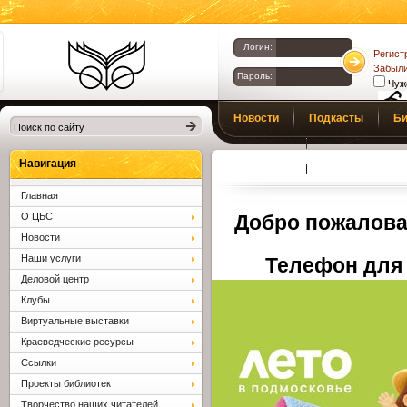
Логин:
Регист
Забыли
Пароль:
Чуж
Библиотеки
Новости
Подкасты
Би
Клина. Клинская
Верс
слаб
ЦБС.
Профсоюз
Вопросы и отв
Навигация
Главная
О ЦБС
Добро пожалова
Новости
Наши услуги
Телефон для 
Деловой центр
Клубы
Виртуальные выставки
Краеведческие ресурсы
Ссылки
Проекты библиотек
Творчество наших читателей