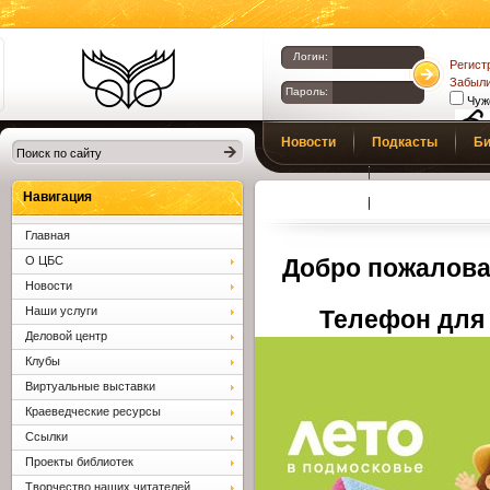
Логин:
Регист
Забыли
Пароль:
Чуж
Библиотеки
Новости
Подкасты
Би
Клина. Клинская
Верс
слаб
ЦБС.
Профсоюз
Вопросы и отв
Навигация
Главная
О ЦБС
Добро пожалова
Новости
Наши услуги
Телефон для 
Деловой центр
Клубы
Виртуальные выставки
Краеведческие ресурсы
Ссылки
Проекты библиотек
Творчество наших читателей