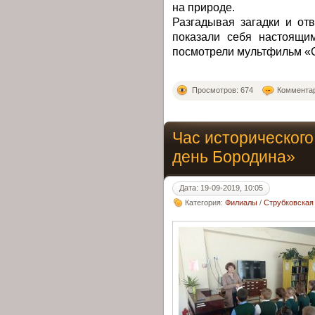
на природе.
Разгадывая загадки и от
показали себя настоящи
посмотрели мультфильм «С
Просмотров: 674
Комментар
Час историческог
день Бородина»
Дата: 19-09-2019, 10:05
Категория:
Филиалы
/
Струбковская