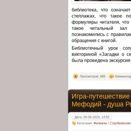
библиотека, что означае
стеллажах, что такое п
формуляры читателя, что 
такое читальный зал
познакомились с правила
обращения с книгой.
Библиотечный урок со
викториной «Загадки о с
была проведена экскурсия 
Просмотров: 689
Комментар
Игра-путешествие
Мефодий - душа Р
Дата: 28-05-2019, 14:55
Категория:
Филиалы
/
Струбковская