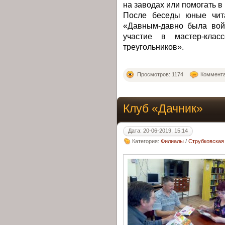
на заводах или помогать в
После беседы юные чита
«Давным-давно была вой
участие в мастер-кла
треугольников».
Просмотров: 1174
Коммента
Клуб «Дачник»
Дата: 20-06-2019, 15:14
Категория:
Филиалы
/
Струбковская