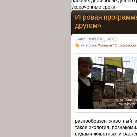
рабочих дней после дня его 
укороченные сроки.
Игровая программ
другом»
Дата: 19-09-2019, 10:09
Категория:
Филиалы
/
Струбковская
разнообразен животный и
такое экология, познаком
видами животных и расте