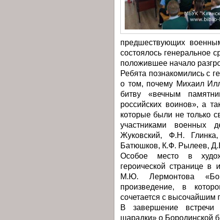
предшествующих военным
состоялось генеральное с
положившее начало разгр
Ребята познакомились с г
о том, почему Михаил Ил
битву «вечным памятни
российских воинов», а та
которые были не только с
участниками военных д
Жуковский, Ф.Н. Глинка,
Батюшков, К.Ф. Рылеев, Д.
Особое место в худож
героической странице в 
М.Ю. Лермонтова «Бо
произведение, в котор
сочетается с высочайшим 
В завершение встречи 
шарадки» о Бородинской б