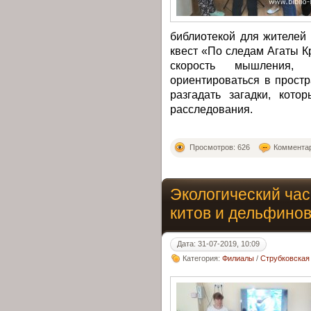
библиотекой для жителей
квест «По следам Агаты К
скорость мышления,
ориентироваться в простр
разгадать загадки, кот
расследования.
Просмотров: 626
Комментар
Экологический ча
китов и дельфино
Дата: 31-07-2019, 10:09
Категория:
Филиалы
/
Струбковская