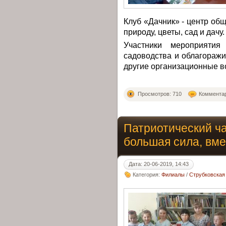
Клуб «Дачник» - центр об
природу, цветы, сад и дачу.
Участники мероприяти
садоводства и облагоражи
другие организационные в
Просмотров: 710
Комментар
Патриотический ч
большая сила, вм
Дата: 20-06-2019, 14:43
Категория:
Филиалы
/
Струбковская