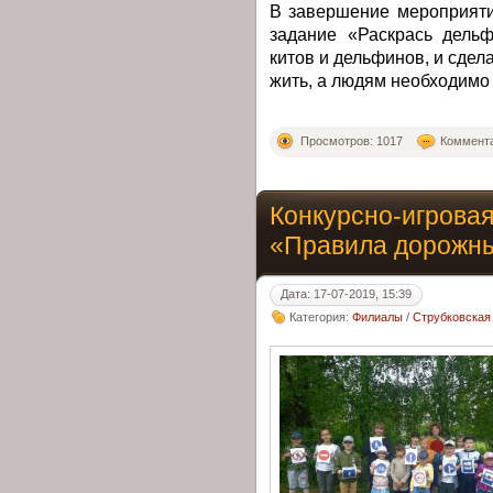
В завершение мероприяти
задание «Раскрась дель
китов и дельфинов, и сде
жить, а людям необходимо
Просмотров: 1017
Коммента
Конкурсно-игрова
«Правила дорожны
Дата: 17-07-2019, 15:39
Категория:
Филиалы
/
Струбковская