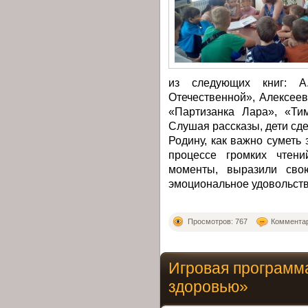
из следующих книг: А
Отечественной», Алексее
«Партизанка Лара», «Ти
Слушая рассказы, дети сде
Родину, как важно суметь 
процессе громких чтен
моменты, выразили свою
эмоциональное удовольств
Просмотров: 767
Комментар
Игровая программ
здоровью»