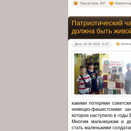
Просмотров: 597
Комментар
Патриотический ч
должна быть живо
Дата: 26-06-2019, 11:07
Катего
какими потерями советск
немецко-фашистскими за
которое наступило в годы
Многим мальчишкам и де
стать маленькими солдата