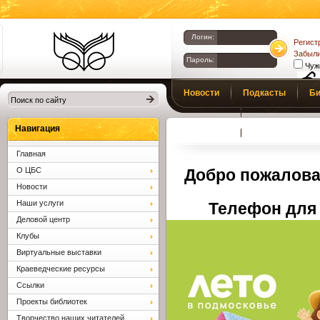
Логин:
Регист
Забыли
Пароль:
Чуж
Библиотеки
Новости
Подкасты
Би
Клина. Клинская
Верс
слаб
ЦБС.
Профсоюз
Вопросы и отв
Навигация
Главная
О ЦБС
Добро пожалова
Новости
Наши услуги
Телефон для 
Деловой центр
Клубы
Виртуальные выставки
Краеведческие ресурсы
Ссылки
Проекты библиотек
Творчество наших читателей