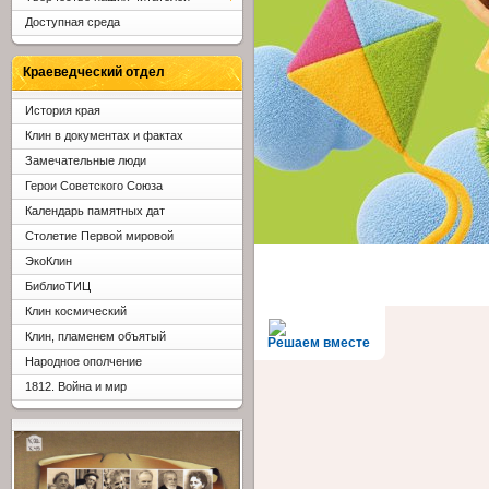
Доступная среда
Краеведческий отдел
История края
Клин в документах и фактах
Замечательные люди
Герои Советского Союза
Календарь памятных дат
Столетие Первой мировой
ЭкоКлин
БиблиоТИЦ
Клин космический
Клин, пламенем объятый
Решаем вместе
Народное ополчение
1812. Война и мир