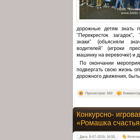
дорожные детям знать п
"Перекресток загадок", 
знаки" (объясняли зна
водителей" (игроки пре
машинку на веревочке) и 
По окончании мероприят
подвергать свою жизнь о
дорожного движения, быть
Просмотров: 669
Комментар
Конкурсно- игрова
«Ромашка счастья
Дата: 8-07-2019, 16:55
Категор