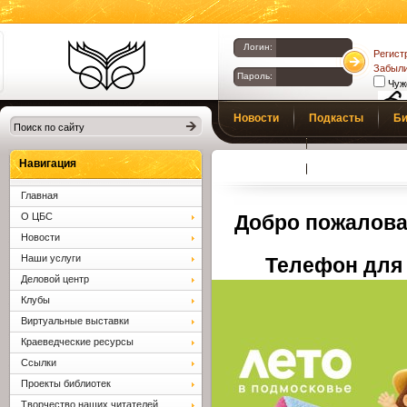
Логин:
Регист
Забыли
Пароль:
Чуж
Библиотеки
Новости
Подкасты
Би
Клина. Клинская
Верс
слаб
ЦБС.
Профсоюз
Вопросы и отв
Навигация
Главная
О ЦБС
Добро пожалова
Новости
Наши услуги
Телефон для 
Деловой центр
Клубы
Виртуальные выставки
Краеведческие ресурсы
Ссылки
Проекты библиотек
Творчество наших читателей