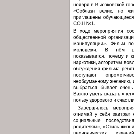
ноября в Высоковской гор
«Соблазн велик, но ж
приглашены обучающиеся
СОШ №1.
В ходе мероприятия сос
общественной организац
манипуляции». Фильм по
молодежи. В нём рас
показывается, почему и 
наркотики, алгоритмы вов
обсуждения фильма ребят
поступают опрометчи
необдуманному желанию, и
выбраться бывает очень
Важно уметь сказать «нет
пользу здорового и счастл
Завершилось мероприя
отнимай у себя завтра» 
социальные последстви
родителям», «Стиль жизни
периодических издан