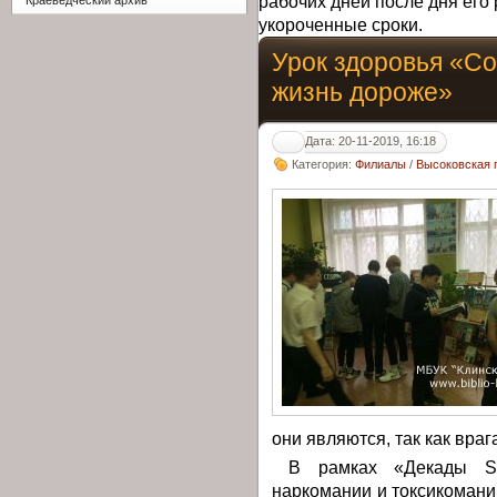
рабочих дней после дня его 
Краеведческий архив
укороченные сроки.
Урок здоровья «Со
жизнь дороже»
Дата: 20-11-2019, 16:18
Категория:
Филиалы
/
Высоковская 
они являются, так как враг
В рамках «Декады SOS
наркомании и токсикомани