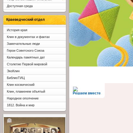
Доступная среда
Краеведческий отдел
История края
Клин в документах и фактах
Замечательные люди
Герои Советского Союза
Календарь памятных дат
Столетие Первой мировой
ЭкоКлин
БиблиоТИЦ
Клин космический
Клин, пламенем объятый
Решаем вместе
Народное ополчение
1812. Война и мир