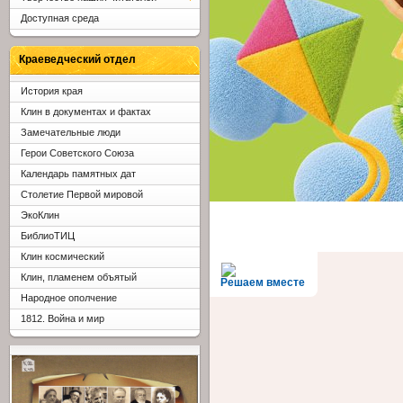
Доступная среда
Краеведческий отдел
История края
Клин в документах и фактах
Замечательные люди
Герои Советского Союза
Календарь памятных дат
Столетие Первой мировой
ЭкоКлин
БиблиоТИЦ
Клин космический
Клин, пламенем объятый
Решаем вместе
Народное ополчение
1812. Война и мир