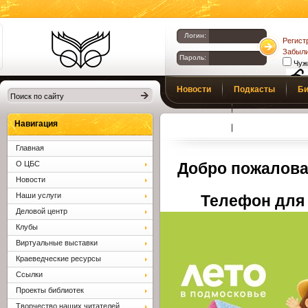
Логин:
Регист
Забыли
Пароль:
Чуж
Библиотеки
Новости
Подкасты
Би
Клина. Клинская
Верс
слаб
ЦБС.
Профсоюз
Вопросы и отв
Навигация
Главная
О ЦБС
Добро пожалова
Новости
Наши услуги
Телефон для 
Деловой центр
Клубы
Виртуальные выставки
Краеведческие ресурсы
Ссылки
Проекты библиотек
Творчество наших читателей