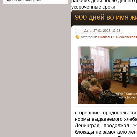
рабочих дней после дня его 
Краеведческий архив
укороченные сроки.
900 дней во имя ж
Дата: 27-01-2023, 11:23
Категория:
Филиалы
/
Высоковская 
сгоревшие продовольств
нормы выдаваемого хлеба
Ленинград продолжал 
блокады не замолкало лен