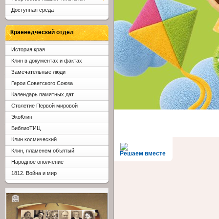
Доступная среда
Краеведческий отдел
История края
Клин в документах и фактах
Замечательные люди
Герои Советского Союза
Календарь памятных дат
Столетие Первой мировой
ЭкоКлин
БиблиоТИЦ
Клин космический
Клин, пламенем объятый
Решаем вместе
Народное ополчение
1812. Война и мир