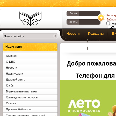
Логин:
Регист
Забыли
Пароль:
Чуж
Библиотеки
Новости
Подкасты
Би
Клина. Клинская
Верс
слаб
ЦБС.
Профсоюз
Вопросы и отв
Навигация
Главная
О ЦБС
Добро пожалова
Новости
Наши услуги
Телефон для 
Деловой центр
Клубы
Виртуальные выставки
Краеведческие ресурсы
Ссылки
Проекты библиотек
Творчество наших читателей