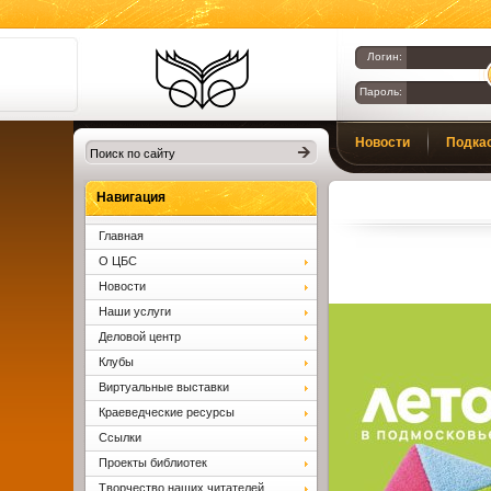
Логин:
Пароль:
Библиотеки
Новости
Подка
Клина. Клинская
ЦБС.
Вопросы и ответы
Навигация
Главная
О ЦБС
Новости
Наши услуги
Деловой центр
Клубы
Виртуальные выставки
Краеведческие ресурсы
Ссылки
Проекты библиотек
Творчество наших читателей