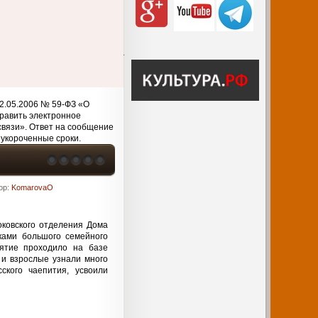
2.05.2006 № 59-ФЗ «О
равить электронное
связи». Ответ на сообщение
 укороченные сроки.
ор:
KomarovaO
ковского отделения Дома
иками большого семейного
ятие проходило на базе
 и взрослые узнали много
ского чаепития, усвоили