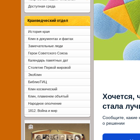
Доступная среда
Краеведческий отдел
История края
Клин в документах и фактах
Замечательные люди
Герои Советского Союза
Календарь памятных дат
Столетие Первой мировой
ЭкоКлин
БиблиоТИЦ
Клин космический
Хочется, 
Клин, пламенем объятый
Народное ополчение
стала лу
1812. Война и мир
Сообщите, какие 
о решении