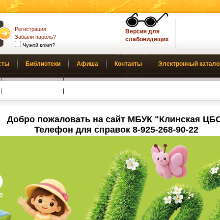
Регистрация
Версия для
Забыли пароль?
слабовидящих
Чужой комп?
сты
Библиотеки
Афиша
Контакты
Электронный катало
Обратная связь
Добро пожаловать на сайт МБУК "Клинская ЦБ
Телефон для справок 8-925-268-90-22