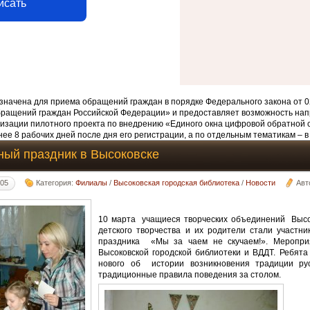
исать
начена для приема обращений граждан в порядке Федерального закона от 0
бращений граждан Российской Федерации» и предоставляет возможность нап
изации пилотного проекта по внедрению «Единого окна цифровой обратной 
ее 8 рабочих дней после дня его регистрации, а по отдельным тематикам – в
ый праздник в Высоковске
:05
Категория:
Филиалы
/
Высоковская городская библиотека
/
Новости
Авт
10 марта учащиеся творческих объединений Высо
детского творчества и их родители стали участн
праздника «Мы за чаем не скучаем!». Меропри
Высоковской городской библиотеки и ВДДТ. Ребята
нового об истории возникновения традиции рус
традиционные правила поведения за столом.