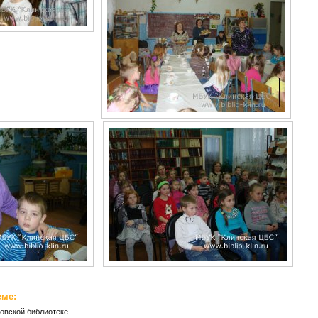
еме:
овской библиотеке