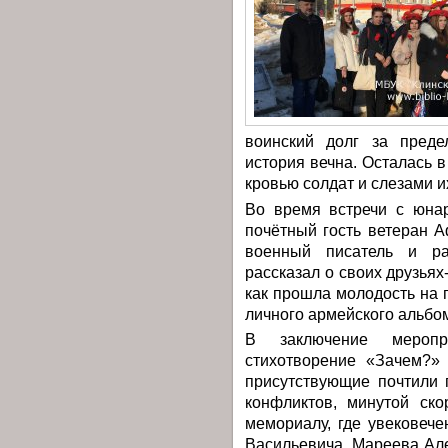
воинский долг за преде
история вечна. Осталась 
кровью солдат и слезами и
Во время встречи с юн
почётный гость ветеран А
военный писатель и ра
рассказал о своих друзьях
как прошла молодость на 
личного армейского альбо
В заключение меропр
стихотворение «Зачем?»
присутствующие почтили 
конфликтов, минутой ск
мемориалу, где увековеч
Васильевича, Мареева Ал