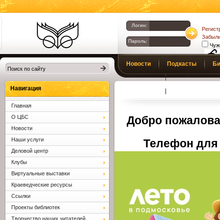
Логин:
Регист
Забыли
Пароль:
Чуж
Библиотеки
Новости
Подкасты
Би
Клина. Клинская
Верс
слаб
ЦБС.
Профсоюз
Вопросы и отв
Навигация
Главная
О ЦБС
Добро пожалова
Новости
Наши услуги
Телефон для 
Деловой центр
Клубы
Виртуальные выставки
Краеведческие ресурсы
Ссылки
Проекты библиотек
Творчество наших читателей