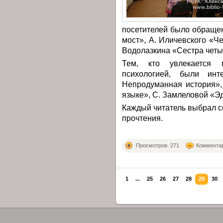
посетителей было обраще
мост», А. Иличевского «Че
Водолазкина «Сестра четы
Тем, кто увлекается 
психологией, были инт
Непродуманная история»,
языке», С. Замлеловой «Эд
Каждый читатель выбрал 
прочтения.
Просмотров: 271
Комментар
1
...
25
26
27
28
29
30