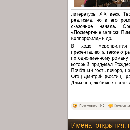
литературы XIX века. Тв
реализма, но в его ром
сказочное начала. Ср
«Посмертные записки Пикв
Копперфилд» и др.
В ходе мероприятия 
презентацию, а также от
по одноимённому роману 
который придумал Рождес
Почётный гость вечера, 
Отец Дмитрий (Костин), р
Диккенса, любимых произве
Просмотров: 347
Комментар
Имена, открытия,