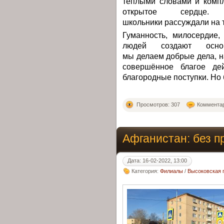
тёплыми словами и компл
открытое сердце.
школьники рассуждали на т
Гуманность, милосердие,
людей создают основ
мы делаем добрые дела, н
совершённое благое де
благородные поступки. Но 
Просмотров: 307
Комментар
Афганистан: без п
Дата: 16-02-2022, 13:00
Категория:
Филиалы
/
Высоковская 