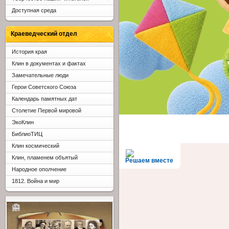
Доступная среда
Краеведческий отдел
История края
Клин в документах и фактах
Замечательные люди
Герои Советского Союза
Календарь памятных дат
Столетие Первой мировой
ЭкоКлин
БиблиоТИЦ
Клин космический
Клин, пламенем объятый
Решаем вместе
Народное ополчение
1812. Война и мир