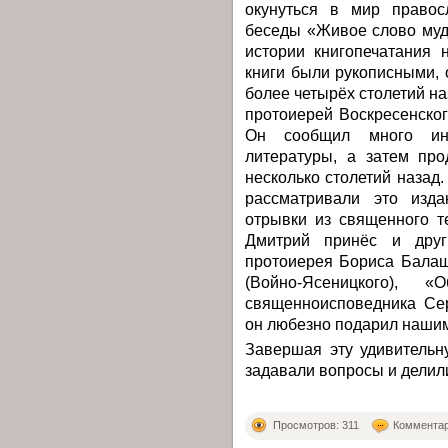
окунуться в мир правос
беседы «Живое слово муд
истории книгопечатания 
книги были рукописными, 
более четырёх столетий на
протоиерей Воскресенско
Он сообщил много инт
литературы, а затем про
несколько столетий назад
рассматривали это изда
отрывки из священного т
Дмитрий принёс и дру
протоиерея Бориса Балаш
(Войно-Ясеницкого), «
священноисповедника Сер
он любезно подарил нашим
Завершая эту удивительн
задавали вопросы и делил
Просмотров: 311
Комментар