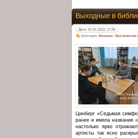
Выходные в библи
Дата: 31-01-2022, 17:08
Категория:
Филиалы
/
Высоковская 
Цинберг «Седьмая симфон
ранее и имела название 
настолько ярко отражают
артисты так ясно раскры