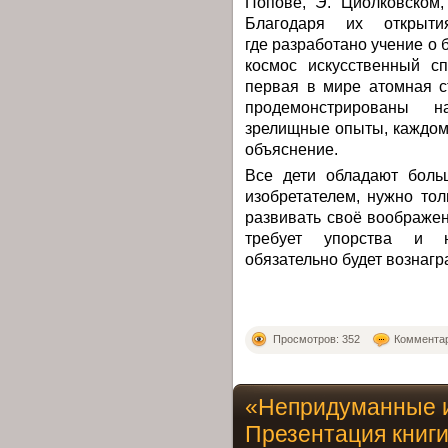
Попове, Э. Циолковском,
Благодаря их открыти
где разработано учение о
космос искусственный с
первая в мире атомная с
продемонстрированы н
зрелищные опыты, каждом
объяснение.
Все дети обладают боль
изобретателем, нужно тол
развивать своё воображен
требует упорства и н
обязательно будет вознагр
Просмотров: 352
Комментар
«Непридуманные и
Презентация книги