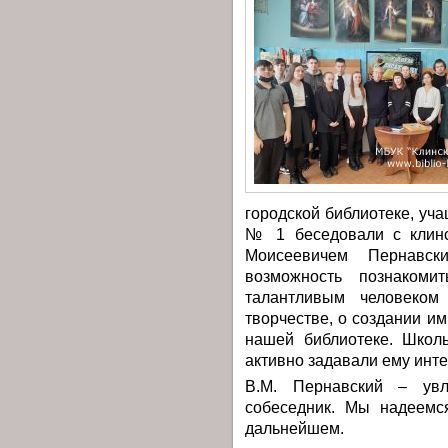
городской библиотеке, у
№ 1 беседовали с клинс
Моисеевичем Пернавск
возможность познаком
талантливым человеко
творчестве, о создании им
нашей библиотеке. Школ
активно задавали ему инт
В.М. Пернавский – увл
собеседник. Мы надеемс
дальнейшем.