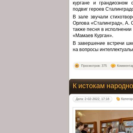
кургане и грандиозном 
подвиг героев Сталинград
В зале звучали стихотво
Орлова «Сталинград», А. 
также песня в исполнении
«Мамаев Курган».
В завершение встречи шк
на вопросы интеллектуаль
Просмотров: 375
Комментар
К истокам народно
Дата: 2-02-2022, 17:18
Категор