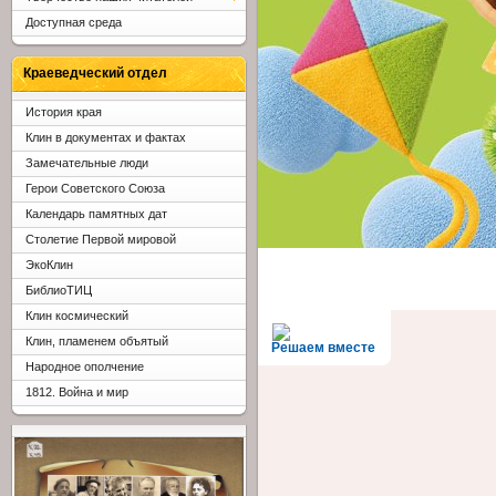
Доступная среда
Краеведческий отдел
История края
Клин в документах и фактах
Замечательные люди
Герои Советского Союза
Календарь памятных дат
Столетие Первой мировой
ЭкоКлин
БиблиоТИЦ
Клин космический
Клин, пламенем объятый
Решаем вместе
Народное ополчение
1812. Война и мир