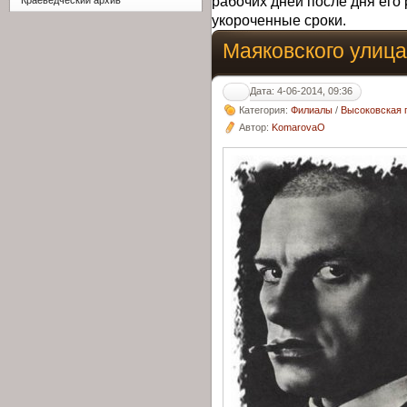
рабочих дней после дня его 
Краеведческий архив
укороченные сроки.
Маяковского улица
Дата: 4-06-2014, 09:36
Категория:
Филиалы
/
Высоковская 
Автор:
KomarovaO