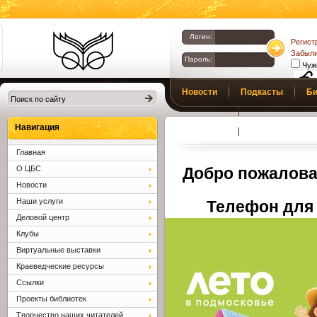
Логин:
Регист
Забыли
Пароль:
Чуж
Библиотеки
Новости
Подкасты
Би
Клина. Клинская
Верс
слаб
ЦБС.
Профсоюз
Вопросы и отв
Навигация
Главная
О ЦБС
Добро пожалова
Новости
Наши услуги
Телефон для 
Деловой центр
Клубы
Виртуальные выставки
Краеведческие ресурсы
Ссылки
Проекты библиотек
Творчество наших читателей