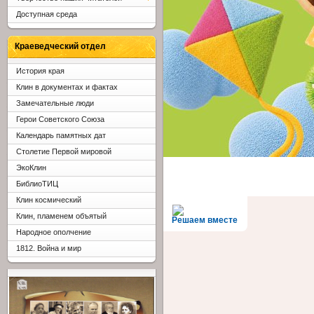
Доступная среда
Краеведческий отдел
История края
Клин в документах и фактах
Замечательные люди
Герои Советского Союза
Календарь памятных дат
Столетие Первой мировой
ЭкоКлин
БиблиоТИЦ
Клин космический
Клин, пламенем объятый
Решаем вместе
Народное ополчение
1812. Война и мир