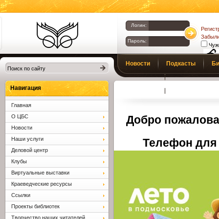
Логин:
Регист
Забыли
Пароль:
Чуж
Библиотеки
Новости
Подкасты
Би
Клина. Клинская
Верс
слаб
ЦБС.
Профсоюз
Вопросы и отв
Навигация
Главная
О ЦБС
Добро пожалова
Новости
Наши услуги
Телефон для 
Деловой центр
Клубы
Виртуальные выставки
Краеведческие ресурсы
Ссылки
Проекты библиотек
Творчество наших читателей