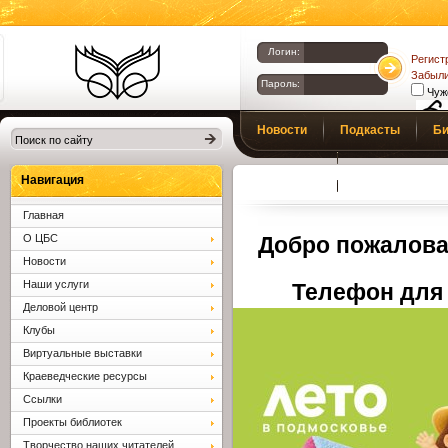
Логин:
Регист
Забыли
Пароль:
Чуж
Библиотеки
Новости
Подкасты
Би
Клина. Клинская
Верс
слаб
ЦБС.
Профсоюз
Вопросы и отв
Навигация
Главная
О ЦБС
Добро пожалова
Новости
Наши услуги
Телефон для 
Деловой центр
Клубы
Виртуальные выставки
Краеведческие ресурсы
Ссылки
Проекты библиотек
Творчество наших читателей