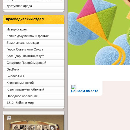
Доступная среда
Краеведческий отдел
История края
Клин в документах и фактах
Замечательные люди
Герои Советского Союза
Календарь памятных дат
Столетие Первой мировой
ЭкоКлин
БиблиоТИЦ
Клин космический
Клин, пламенем объятый
Решаем вместе
Народное ополчение
1812. Война и мир