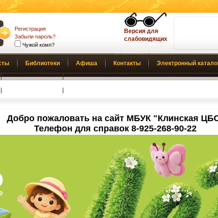
Регистрация
Версия для
Забыли пароль?
слабовидящих
Чужой комп?
сты
Библиотеки
Афиша
Контакты
Электронный катало
Обратная связь
Добро пожаловать на сайт МБУК "Клинская ЦБ
Телефон для справок 8-925-268-90-22