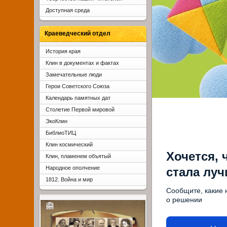
Доступная среда
Краеведческий отдел
История края
Клин в документах и фактах
Замечательные люди
Герои Советского Союза
Календарь памятных дат
Столетие Первой мировой
ЭкоКлин
БиблиоТИЦ
Клин космический
Хочется, 
Клин, пламенем объятый
Народное ополчение
стала лу
1812. Война и мир
Сообщите, какие 
о решении