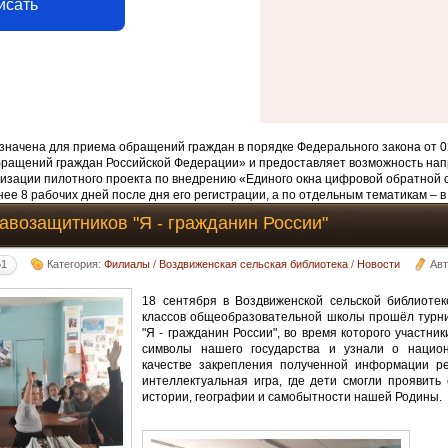
исать
начена для приема обращений граждан в порядке Федерального закона от 0
бращений граждан Российской Федерации» и предоставляет возможность нап
изации пилотного проекта по внедрению «Единого окна цифровой обратной 
ее 8 рабочих дней после дня его регистрации, а по отдельным тематикам – в
авозащитников "Я - гражданин России"
51
Категория:
Филиалы
/
Воздвиженская сельская библиотека
/
Новости
Ав
18 сентября в Воздвиженской сельской библиоте
классов общеобразовательной школы прошёл турн
"Я - гражданин России", во время которого участн
символы нашего государства и узнали о национ
качестве закрепления полученной информации р
интеллектуальная игра, где дети смогли проявить
истории, географии и самобытности нашей Родины.