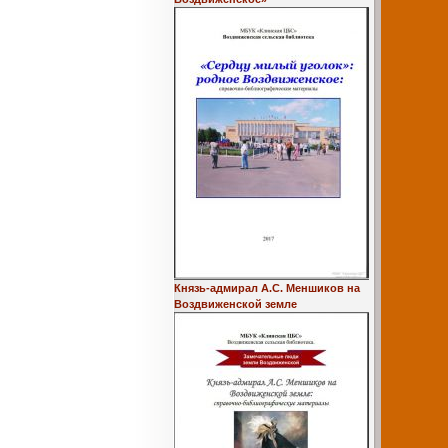
Князь-адмирал А.С. Меншиков на
Воздвиженской земле