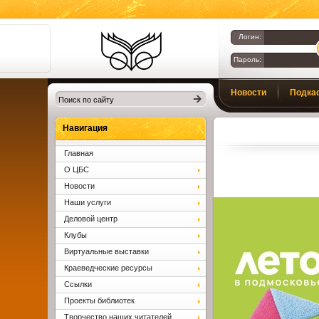
Логин:
Пароль:
Библиотеки
Новости
Подка
Клина. Клинская
ЦБС.
Вопросы и ответы
Навигация
Главная
О ЦБС
Новости
Наши услуги
Деловой центр
Клубы
Виртуальные выставки
Краеведческие ресурсы
Ссылки
Проекты библиотек
Творчество наших читателей