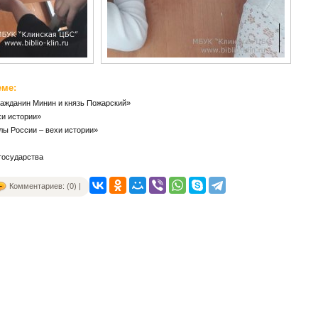
еме:
ражданин Минин и князь Пожарский»
хи истории»
лы России – вехи истории»
государства
Комментариев: (0) |