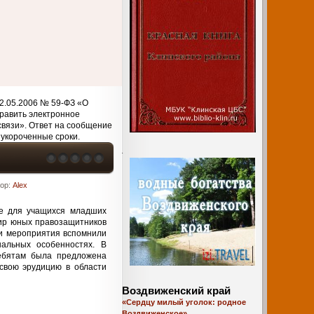
2.05.2006 № 59-ФЗ «О
равить электронное
связи». Ответ на сообщение
 укороченные сроки.
тор:
Alex
ке для учащихся младших
ир юных правозащитников
ики мероприятия вспомнили
альных особенностях. В
ебятам была предложена
 свою эрудицию в области
Воздвиженский край
«Сердцу милый уголок: родное
Воздвиженское»