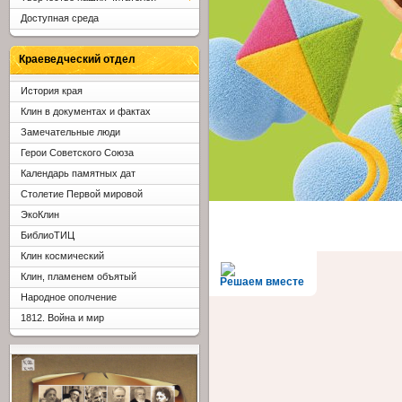
Доступная среда
Краеведческий отдел
История края
Клин в документах и фактах
Замечательные люди
Герои Советского Союза
Календарь памятных дат
Столетие Первой мировой
ЭкоКлин
БиблиоТИЦ
Клин космический
Клин, пламенем объятый
Решаем вместе
Народное ополчение
1812. Война и мир