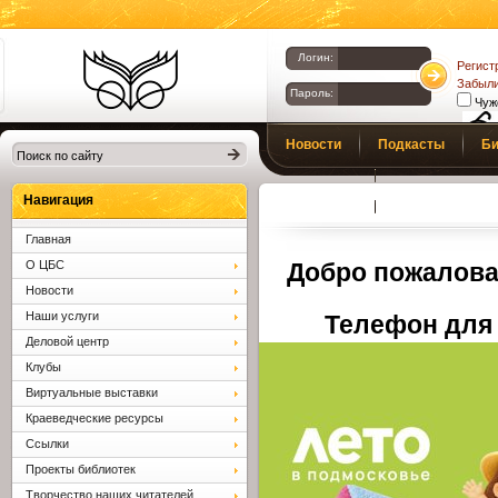
Логин:
Регист
Забыли
Пароль:
Чуж
Библиотеки
Новости
Подкасты
Би
Клина. Клинская
Верс
слаб
ЦБС.
Профсоюз
Вопросы и отв
Навигация
Главная
О ЦБС
Добро пожалова
Новости
Наши услуги
Телефон для 
Деловой центр
Клубы
Виртуальные выставки
Краеведческие ресурсы
Ссылки
Проекты библиотек
Творчество наших читателей