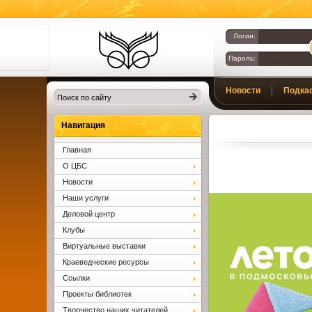
Логин:
Пароль:
Библиотеки
Новости
Подка
Клина. Клинская
ЦБС.
Вопросы и ответы
Навигация
Главная
О ЦБС
Новости
Наши услуги
Деловой центр
Клубы
Виртуальные выставки
Краеведческие ресурсы
Ссылки
Проекты библиотек
Творчество наших читателей