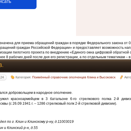
исать
начена для приема обращений граждан в порядке Федерального закона от 0
бращений граждан Российской Федерации» и предоставляет возможность нап
изации пилотного проекта по внедрению «Единого окна цифровой обратной 
ее 8 рабочих дней после дня его регистрации, а по отдельным тематикам – в
В.
:24
Категория:
Поимённый справочник ополченцев Клина и Высоковск
Авт
сался добровольцем в народное ополчение.
лужил красноармейцем в 3 батальоне 6-го стрелкового полка 2-й диви
квы (с 26.09.1941 г. – 1286 стрелковый полк 2-й стрелковой дивизии).
дел по г. Клин и Клинскому р-ну, д.11003019
н и Клинский р-н, д.55