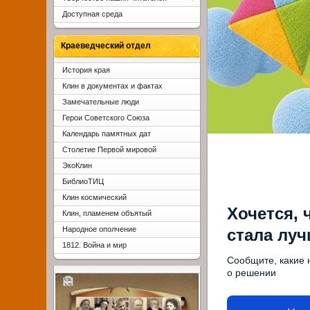
Доступная среда
Краеведческий отдел
История края
Клин в документах и фактах
Замечательные люди
Герои Советского Союза
Календарь памятных дат
Столетие Первой мировой
ЭкоКлин
БиблиоТИЦ
Клин космический
Хочется, 
Клин, пламенем объятый
Народное ополчение
стала лу
1812. Война и мир
Сообщите, какие 
о решении