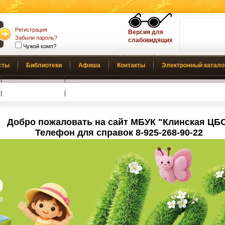
Регистрация
Версия для
Забыли пароль?
слабовидящих
Чужой комп?
сты
Библиотеки
Афиша
Контакты
Электронный катало
Обратная связь
Добро пожаловать на сайт МБУК "Клинская ЦБ
Телефон для справок 8-925-268-90-22