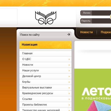
Логин:
Пароль:
Библиотеки
Новости
Подка
Клина. Клинская
ЦБС.
Вопросы и ответы
Навигация
Главная
О ЦБС
Новости
Наши услуги
Деловой центр
Клубы
Виртуальные выставки
Краеведческие ресурсы
Ссылки
Проекты библиотек
Творчество наших читателей