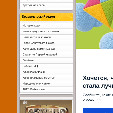
Доступная среда
Краеведческий отдел
История края
Клин в документах и фактах
Замечательные люди
Герои Советского Союза
Календарь памятных дат
Столетие Первой мировой
ЭкоКлин
БиблиоТИЦ
Клин космический
Хочется, 
Клин, пламенем объятый
Народное ополчение
стала лу
1812. Война и мир
Сообщите, какие 
о решении