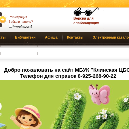
Регистрация
Версия для
Забыли пароль?
слабовидящих
Чужой комп?
сты
Библиотеки
Афиша
Контакты
Электронный катало
Обратная связь
Добро пожаловать на сайт МБУК "Клинская ЦБ
Телефон для справок 8-925-268-90-22