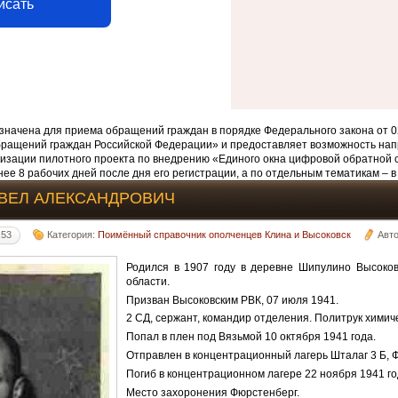
исать
начена для приема обращений граждан в порядке Федерального закона от 0
бращений граждан Российской Федерации» и предоставляет возможность нап
изации пилотного проекта по внедрению «Единого окна цифровой обратной 
ее 8 рабочих дней после дня его регистрации, а по отдельным тематикам – в
ВЕЛ АЛЕКСАНДРОВИЧ
:53
Категория:
Поимённый справочник ополченцев Клина и Высоковск
Авт
Родился в 1907 году в деревне Шипулино Высоков
области.
Призван Высоковским РВК, 07 июля 1941.
2 СД, сержант, командир отделения. Политрук химич
Попал в плен под Вязьмой 10 октября 1941 года.
Отправлен в концентрационный лагерь Шталаг 3 Б, 
Погиб в концентрационном лагере 22 ноября 1941 го
Место захоронения Фюрстенберг.