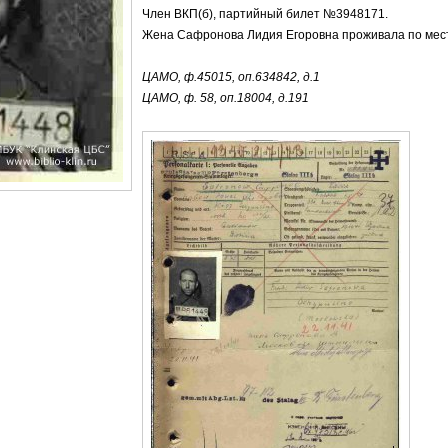
Член ВКП(б), партийный билет №3948171.
Жена Сафронова Лидия Егоровна проживала по мес
ЦАМО, ф.45015, оп.634842, д.1
ЦАМО, ф. 58, оп.18004, д.191