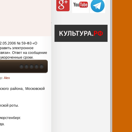
2.05.2006 № 59-ФЗ «О
равить электронное
связи». Ответ на сообщение
 укороченные сроки.
ор:
Alex
ского района, Московской
еской роты.
Фюрстенберг.
да.