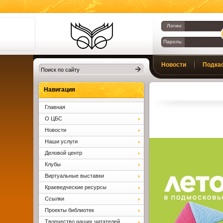
Логин:
Пароль:
Библиотеки
Новости
Подка
Клина. Клинская
ЦБС.
Вопросы и ответы
Навигация
Главная
О ЦБС
Новости
Наши услуги
Деловой центр
Клубы
Виртуальные выставки
Краеведческие ресурсы
Ссылки
Проекты библиотек
Творчество наших читателей