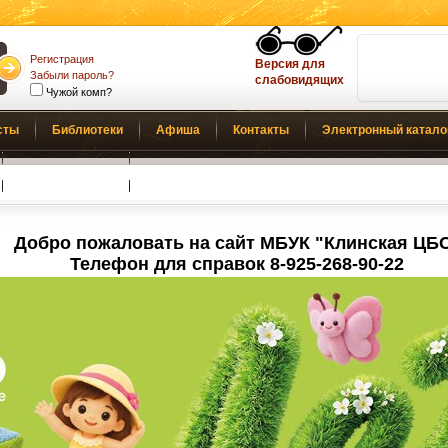
Регистрация
Версия для
Забыли пароль?
слабовидящих
Чужой комп?
сты
Библиотеки
Афиша
Контакты
Электронный катало
Обратная связь
Добро пожаловать на сайт МБУК "Клинская ЦБ
Телефон для справок 8-925-268-90-22