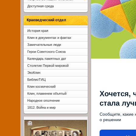
Доступная среда
Краеведческий отдел
История края
Клин в документах и фактах
Замечательные люди
Герои Советского Союза
Календарь памятных дат
Столетие Первой мировой
ЭкоКлин
БиблиоТИЦ
Клин космический
Хочется, 
Клин, пламенем объятый
Народное ополчение
стала лу
1812. Война и мир
Сообщите, какие 
о решении