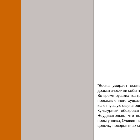
"Весна умирает осен
драматическими событи
Во время русских теат
прославленного художн
исчезнувшую еще в год
Культурный обозрева
Неудивительно, что п
преступника, Оливия н
цепочку невероятных с