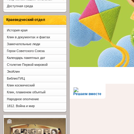
Доступная среда
Краеведческий отдел
История края
Клин в документах и фактах
Замечательные люди
Герои Советского Союза
Календарь памятных дат
Столетие Первой мировой
ЭкоКлин
БиблиоТИЦ
Клин космический
Клин, пламенем объятый
Решаем вместе
Народное ополчение
1812. Война и мир