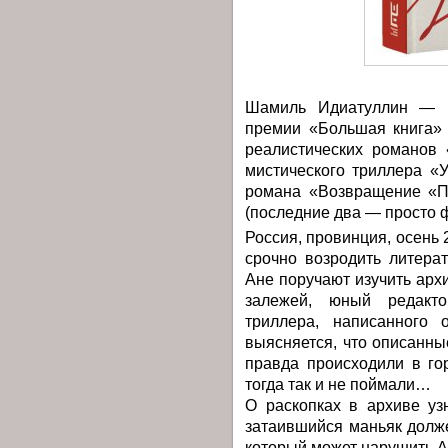
Шамиль Идиатуллин — п
премии «Большая книга»
реалистических романов
мистического триллера «
романа «Возвращение «П
(последние два — просто ф
Россия, провинция, осень 
срочно возродить литера
Ане поручают изучить арх
залежей, юный редакто
триллера, написанного 
выясняется, что описанны
правда происходили в го
тогда так и не поймали…
О раскопках в архиве уз
затаившийся маньяк долже
который может нарушить А