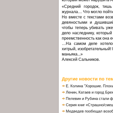
«Средний городок, тишь
журнала… Что могло пойти
Но вместе с текстами во
девяностыми и душивши
чтобы теперь убивать уже
дело наследнику, которы
преемственность как она е
…На самом деле хотелос
хитрый, изобретательный!
маньяка...»
Алексей Сальников.
Другие новости по тем
Е. Колина "Хорошие. Плох
Ленин, Катаев и город Бре
Пелевин и Рубина стали ф
Серия книг «Страшно/сме
Медведев пообещал возоб