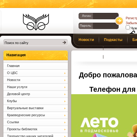
Логин:
Регист
Забыли
Пароль:
Чуж
Библиотеки
Новости
Подкасты
Би
Клина. Клинская
Верс
слаб
ЦБС.
Профсоюз
Вопросы и отв
Навигация
Главная
О ЦБС
Добро пожалова
Новости
Наши услуги
Телефон для 
Деловой центр
Клубы
Виртуальные выставки
Краеведческие ресурсы
Ссылки
Проекты библиотек
Творчество наших читателей