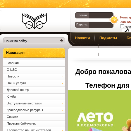
Логин:
Регист
Забыли
Пароль:
Чуж
Библиотеки
Новости
Подкасты
Би
Клина. Клинская
Верс
слаб
ЦБС.
Профсоюз
Вопросы и отв
Навигация
Главная
О ЦБС
Добро пожалова
Новости
Наши услуги
Телефон для 
Деловой центр
Клубы
Виртуальные выставки
Краеведческие ресурсы
Ссылки
Проекты библиотек
Творчество наших читателей