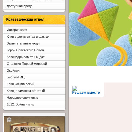
Доступная среда
Краеведческий отдел
История края
Клин в документах и фактах
Замечательные люди
Герои Советского Союза
Календарь памятных дат
Столетие Первой мировой
ЭкоКлин
БиблиоТИЦ
Клин космический
Клин, пламенем объятый
Решаем вместе
Народное ополчение
1812. Война и мир