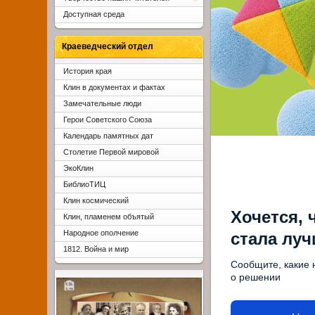
Доступная среда
Краеведческий отдел
История края
Клин в документах и фактах
Замечательные люди
Герои Советского Союза
Календарь памятных дат
Столетие Первой мировой
ЭкоКлин
БиблиоТИЦ
Клин космический
Хочется, 
Клин, пламенем объятый
Народное ополчение
стала лу
1812. Война и мир
Сообщите, какие 
о решении