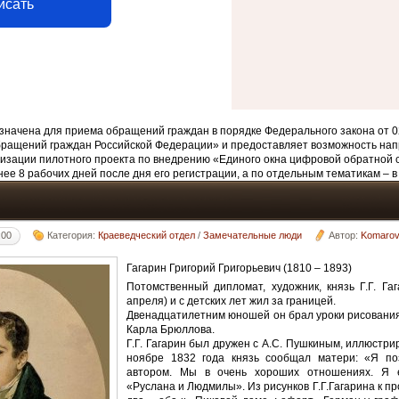
исать
начена для приема обращений граждан в порядке Федерального закона от 0
бращений граждан Российской Федерации» и предоставляет возможность нап
изации пилотного проекта по внедрению «Единого окна цифровой обратной 
ее 8 рабочих дней после дня его регистрации, а по отдельным тематикам – в
:00
Категория:
Краеведческий отдел
/
Замечательные люди
Автор:
Komaro
Гагарин Григорий Григорьевич (1810 – 1893)
Потомственный дипломат, художник, князь Г.Г. Га
апреля) и с детских лет жил за границей.
Двенадцатилетним юношей он брал уроки рисования
Карла Брюллова.
Г.Г. Гагарин был дружен с А.С. Пушкиным, иллюстри
ноябре 1832 года князь сообщал матери: «Я по
автором. Мы в очень хороших отношениях. Я 
«Руслана и Людмилы». Из рисунков Г.Г.Гагарина к п