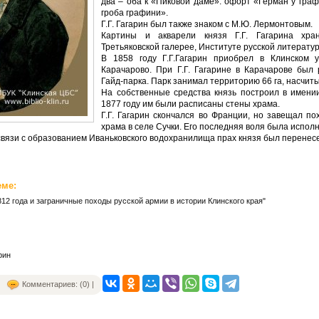
два – оба к «Пиковой даме»: офорт «Герман у граф
гроба графини».
Г.Г. Гагарин был также знаком с М.Ю. Лермонтовым.
Картины и акварели князя Г.Г. Гагарина хра
Третьяковской галерее, Институте русской литерату
В 1858 году Г.Г.Гагарин приобрел в Клинском 
Карачарово. При Г.Г. Гагарине в Карачарове был
Гайд-парка. Парк занимал территорию 66 га, насчит
На собственные средства князь построил в имении
1877 году им были расписаны стены храма.
Г.Г. Гагарин скончался во Франции, но завещал по
храма в селе Сучки. Его последняя воля была испол
 связи с образованием Иваньковского водохранилища прах князя был перенесе
еме:
12 года и заграничные походы русской армии в истории Клинского края"
рин
Комментариев: (0) |