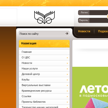
Логин:
Пароль:
Библиотеки
Новости
Подка
Клина. Клинская
ЦБС.
Вопросы и ответы
Навигация
Главная
О ЦБС
Новости
Наши услуги
Деловой центр
Клубы
Виртуальные выставки
Краеведческие ресурсы
Ссылки
Проекты библиотек
Творчество наших читателей