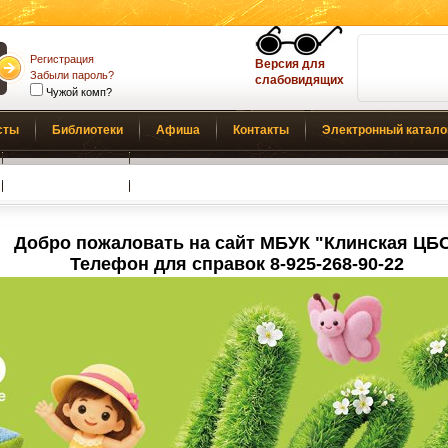
Регистрация
Версия для
Забыли пароль?
слабовидящих
Чужой комп?
сты
Библиотеки
Афиша
Контакты
Электронный катало
Обратная связь
Добро пожаловать на сайт МБУК "Клинская ЦБ
Телефон для справок 8-925-268-90-22