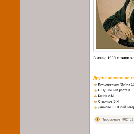
В конце 1930-х годов в
Другие новости по т
Конференция "Война 18
С Пушкиным растем
Корин А.М.
Стариков В.И.
Данилкин Л. Юрий Гага
Просмотров: 462431