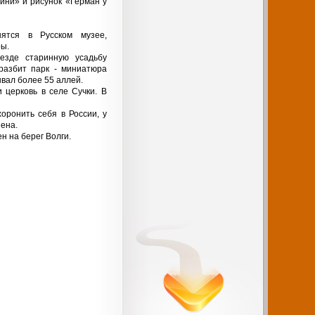
ини» и рисунок «Герман у
нятся в Русском музее,
ры.
уезде старинную усадьбу
 разбит парк - миниатюра
ывал более 55 аллей.
 церковь в селе Сучки. В
хоронить себя в России, у
нена.
н на берег Волги.