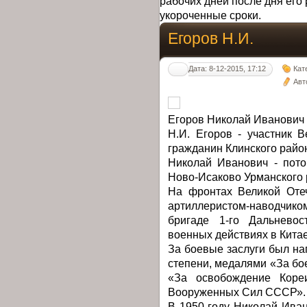
рабочих дней после дня его 
укороченные сроки.
Егоров Н.И.
Дата: 8-12-2015, 17:12
Кат
Авт
Егоров Николай Иванович (
Н.И. Егоров - участник 
гражданин Клинского райо
Николай Иванович - пот
Ново-Исаково Урманского
На фронтах Великой Оте
артиллеристом-наводчи
бригаде 1-го Дальневос
военных действиях в Китае
За боевые заслуги был на
степени, медалями «За бо
«За освобождение Кореи
Вооруженных Сил СССР».
В 1950 году Николай Ива