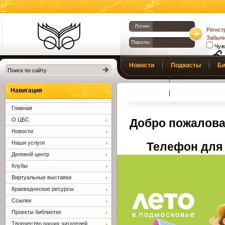
Логин:
Регист
Забыли
Пароль:
Чуж
Библиотеки
Новости
Подкасты
Би
Клина. Клинская
Верс
слаб
ЦБС.
Профсоюз
Вопросы и отв
Навигация
Главная
О ЦБС
Добро пожалова
Новости
Наши услуги
Телефон для 
Деловой центр
Клубы
Виртуальные выставки
Краеведческие ресурсы
Ссылки
Проекты библиотек
Творчество наших читателей