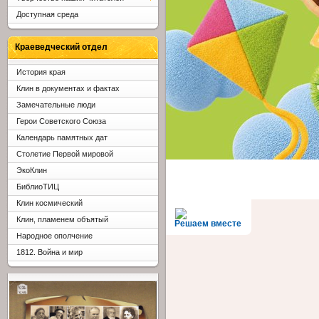
Доступная среда
Краеведческий отдел
История края
Клин в документах и фактах
Замечательные люди
Герои Советского Союза
Календарь памятных дат
Столетие Первой мировой
ЭкоКлин
БиблиоТИЦ
Клин космический
Клин, пламенем объятый
Решаем вместе
Народное ополчение
1812. Война и мир