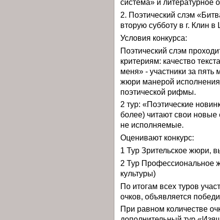
система» и литературное 
2. Поэтический слэм «Бит
вторую субботу в г. Клин 
Условия конкурса:
Поэтический слэм проходит
критериям: качество текста
меня» - участники за пять 
жюри манерой исполнения,
поэтической рифмы.
2 тур: «Поэтические новинк
более) читают свои новые 
не исполняемые.
Оценивают конкурс:
1 Тур Зрительское жюри, в
2 Тур Профессиональное ж
культуры)
По итогам всех туров уча
очков, объявляется победи
При равном количестве очк
дополнительный тур «Изящ