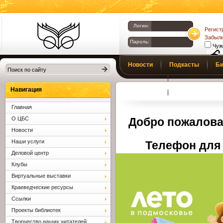
Логин:
Регист
Забыли
Пароль:
Чуж
Библиотеки
Новости
Подкасты
Би
Клина. Клинская
Верс
слаб
ЦБС.
Профсоюз
Вопросы и отв
Навигация
Главная
О ЦБС
Добро пожалова
Новости
Наши услуги
Телефон для 
Деловой центр
Клубы
Виртуальные выставки
Краеведческие ресурсы
Ссылки
Проекты библиотек
Творчество наших читателей