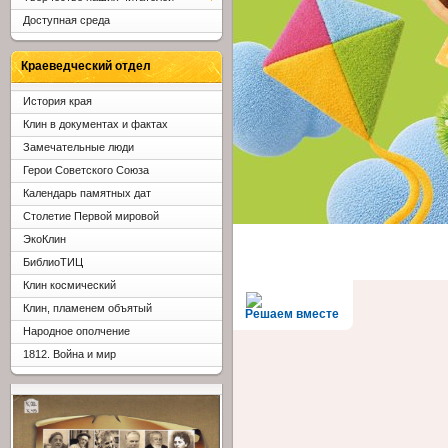
Доступная среда
Краеведческий отдел
История края
Клин в документах и фактах
Замечательные люди
Герои Советского Союза
Календарь памятных дат
Столетие Первой мировой
ЭкоКлин
БиблиоТИЦ
Клин космический
Клин, пламенем объятый
Решаем вместе
Народное ополчение
1812. Война и мир